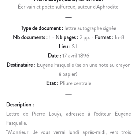
R
D
Écrivain et poète sulfureux, auteur d'Aphrodite.
«
E
Z
M
-
Type de document :
lettre autographe signée
E
V
Nb documents :
1 -
Nb pages :
2 pp. -
Format :
In-8
S
O
Lieu :
S.l.
S
U
I
S
Date :
17 avril 1896
D
A
Destinataire :
Eugène Fasquelle (selon une note au crayon
O
V
à papier).
R
E
Etat :
Pliure centrale
C
»
M
À
M
Description :
A
E
Lettre de Pierre Louÿs, adressée à l'éditeur Eugène
L
C
Fasquelle.
P
H
H
A
"Monsieur. Je vous verrai lundi après-midi, vers trois