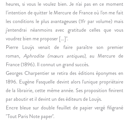
O
R
heures, si vous le voulez bien. Je n'ai pas en ce moment
N
P
l'intention de quitter le Mercure de France où l'on me fait
S
E
les conditions le plus avantageuses (1fr par volume) mais
E
N
j'entendrai néanmoins avec gratitude celles que vous
D
T
A
I
voudrez bien me proposer [...]".
U
E
Pierre Louÿs venait de faire paraître son premier
D
R
roman,
Aphrodite (mœurs antiques)
, au Mercure de
E
France (1896). Il connut un grand succès.
T
Georges Charpentier se retira des éditions éponymes en
1896. Eugène Fasquelle devint alors l'unique propriétaire
de la librairie, cette même année. Ses proposition finirent
par aboutir et il devint un des éditeurs de Louÿs.
Encre bleue sur double feuillet de papier vergé filigrané
"Tout Paris Note paper".