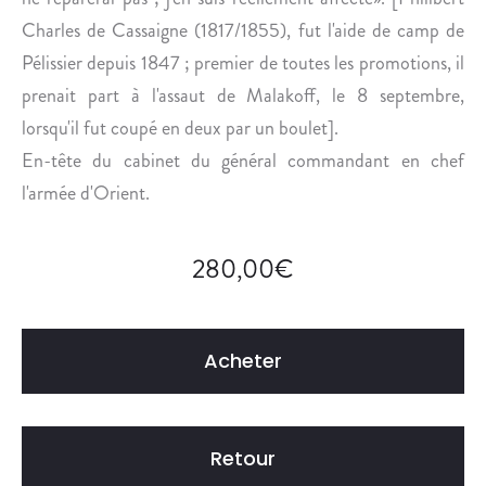
E
Charles de Cassaigne (1817/1855), fut l'aide de camp de
U
Pélissier depuis 1847 ; premier de toutes les promotions, il
R
.
prenait part à l'assaut de Malakoff, le 8 septembre,
lorsqu'il fut coupé en deux par un boulet].
En-tête du cabinet du général commandant en chef
l'armée d'Orient.
280,00
€
Acheter
Retour