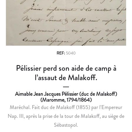
n
É
N
D
C
a
A
A
v
I
B
L
R
i
L
I
g
E
É
S
D
a
REF:
5040
R
O
t
Pélissier perd son aide de camp à
A
N
i
Y
N
l’assaut de Malakoff.
M
E
o
O
C
Aimable Jean Jacques Pélissier (duc de Malakoff)
n
N
O
(Maromme, 1794/1864)
D
N
Maréchal. Fait duc de Malakoff (1855) par l'Empereur
G
G
Nap. III, après la prise de la tour de Malakoff, au siège de
A
É
Sébastopol.
Y
À