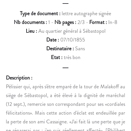
R
S
A
O
Type de document :
lettre autographe signée
R
N
Nb documents :
1 -
Nb pages :
2/3 -
Format :
In-8
D
L
Lieu :
Au quartier général à Sébastopol
R
I
E
E
Date :
07/10/1855
C
U
Destinataire :
Sans
T
T
Etat :
très bon
I
E
F
N
I
A
Description :
E
N
Pélissier qui, après s'être emparé de la tour de Malakoff au
U
T
siège de Sébastopol, a été élevé à la dignité de maréchal
N
.
(12 sept.), remercie son correspondant pour ses «cordiales
E
E
félicitations». Mais cette action d'éclat est endeuillée par
R
la perte de son ami Cassaigne. «J'ai fait là une perte que je
R
ne réparerai pas ; j'en suis réellement affecté». [Philibert