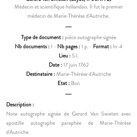
P
F
Médecin et scientifique hollandais. Il fut le premier
L
R
médecin de Marie-Thérèse d'Autriche.
O
I
Y
C
É
A
Type de document :
pièce autographe signée
À
I
Nb documents :
1 -
Nb pages :
1 p. -
Format :
In-4
V
N
A
Lieu :
S.l.
R
Date :
17 juin 1762
S
Destinataire :
Marie-Thérèse d'Autriche
O
Etat :
Bon
V
I
E
Description :
Note autographe signée de Gerard Van Swieten avec
apostille autographe paraphée de Marie-Thérèse
d'Autriche.