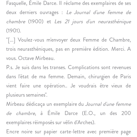
N
Fasquelle, Émile Darce. Il réclame des exemplaires de ses
E
deux derniers ouvrages :
Le Journal d'une femme de
chambre
(1900) et
Les 21 jours d'un neurasthénique
(1901).
"[...] Voulez-vous m'envoyer deux Femme de Chambre,
trois neurasthéniques, pas en première édition. Merci. A
vous. Octave Mirbeau.
P.s. Je suis dans les transes. Complications sont revenues
dans l'état de ma femme. Demain, chirurgien de Paris
vient faire une opération.. Je voudrais être vieux de
plusieurs semaines".
Mirbeau dédicaça un exemplaire du
Journal d'une femme
de chambre
, à Émile Darce (E.O., un des 200
exemplaires réimposés sur vélin d'Arches).
Encre noire sur papier carte-lettre avec première page