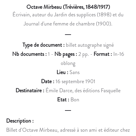
E
L
Octave Mirbeau (Trévières, 1848/1917)
,
E
Écrivain, auteur du Jardin des supplices (1898) et du
P
R
Journal d'une femme de chambre (1900).
O
O
L
L
I
L
Type de document :
billet autographe signé
T
E
Nb documents :
1 -
Nb pages :
2 pp. -
Format :
In-16
I
C
oblong
I
Lieu :
Sans
E
Date :
16 septembre 1901
N
Destinataire :
Émile Darce, des éditions Fasquelle
E
Etat :
Bon
T
M
É
Description :
C
Billet d'Octave Mirbeau, adressé à son ami et éditeur chez
È