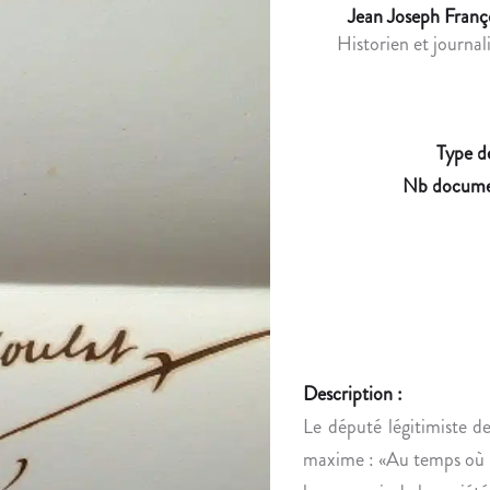
Jean Joseph Franç
Historien et journa
Type d
Nb docume
Description :
Le député légitimiste d
maxime : «Au temps où n