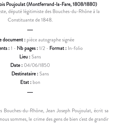
u
ois Poujoulat (Montferrand-la-Fare, 1808/1880)
I
C
liste, député légitimiste des Bouches-du-Rhône à la
c
E
H
Constituante de 1848.
N
A
t
M
N
n
O
T
e document :
pièce autographe signée
R
E
a
nts :
1 -
Nb pages :
1/2 -
Format :
In-folio
T
U
v
I
R
Lieu :
Sans
M
S
i
Date :
04/06/1850
E
D
Destinataire :
Sans
g
R
E
Etat :
bon
T
L
a
E
’
t
R
O
i
N
P
es Bouches-du-Rhône, Jean Joseph Poujoulat, écrit sa
A
É
o
ous sommes, le crime des gens de bien c'est de grandir
U
R
X
A