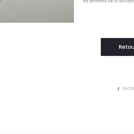
les ennemis de la société
Retou
S
FACE
H
A
R
E