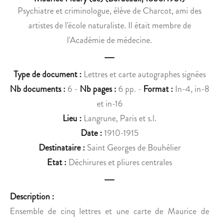
F
Psychiatre et criminologue, élève de Charcot, ami des
R
artistes de l'école naturaliste. Il était membre de
A
N
l'Académie de médecine.
Ç
O
Type de document :
Lettres et carte autographes signées
I
S
Nb documents :
6 -
Nb pages :
6 pp. -
Format :
In-4, in-8
C
et in-16
O
Lieu :
Langrune, Paris et s.l.
S
Date :
1910-1915
T
Destinataire :
Saint Georges de Bouhélier
E
Etat :
Déchirures et pliures centrales
Description :
Ensemble de cinq lettres et une carte de Maurice de