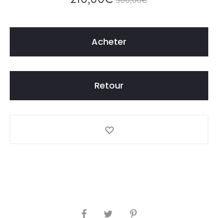
300,00
€
Acheter
Retour
S