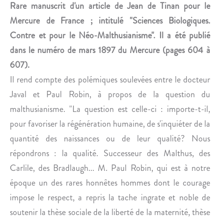
P
A
Rare manuscrit d'un article de Jean de Tinan pour le
A
Y
Mercure de France ; intitulé "Sciences Biologiques.
R
N
Contre et pour le Néo-Malthusianisme". Il a été publié
I
A
dans le numéro de mars 1897 du Mercure (pages 604 à
S
L
607).
.
.
Il rend compte des polémiques soulevées entre le docteur
Javal et Paul Robin, à propos de la question du
malthusianisme. "La question est celle-ci : importe-t-il,
pour favoriser la régénération humaine, de s'inquiéter de la
quantité des naissances ou de leur qualité? Nous
répondrons : la qualité. Successeur des Malthus, des
Carlile, des Bradlaugh... M. Paul Robin, qui est à notre
époque un des rares honnêtes hommes dont le courage
impose le respect, a repris la tache ingrate et noble de
soutenir la thèse sociale de la liberté de la maternité, thèse