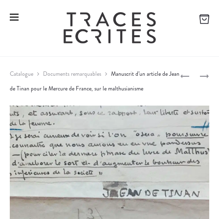
T
L
Catalogue
Documents remarquables
Manuscrit d’un article de Jean
R
E
de Tinan pour le Mercure de France, sur le malthusianisme
P
O
T
C
T
r
H
R
o
U
E
E
D
d
N
U
u
V
N
c
O
A
I
U
t
E
F