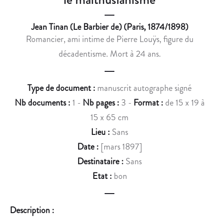
O
D
N
,
Jean Tinan (Le Barbier de) (Paris, 1874/1898)
,
F
Romancier, ami intime de Pierre Louÿs, figure du
D
R
U
A
décadentisme. Mort à 24 ans.
R
N
A
Ç
Type de document :
manuscrit autographe signé
N
O
T
I
Nb documents :
1 -
Nb pages :
3 -
Format :
de 15 x 19 à
L
S
15 x 65 cm
E
E
Lieu :
Sans
S
D
Date :
[mars 1897]
I
O
Destinataire :
Sans
È
U
G
A
Etat :
bon
E
R
D
D
Description :
E
R