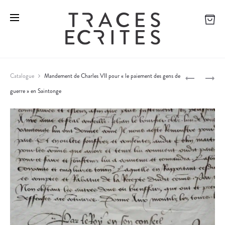
O
P
Catalogue
Mandement de Charles VII pour « le paiement des gens de
D
R
guerre » en Saintonge
P
I
É
L
C
r
O
I
o
N
E
B
U
d
A
X
u
R
H
c
R
O
O
M
t
T
M