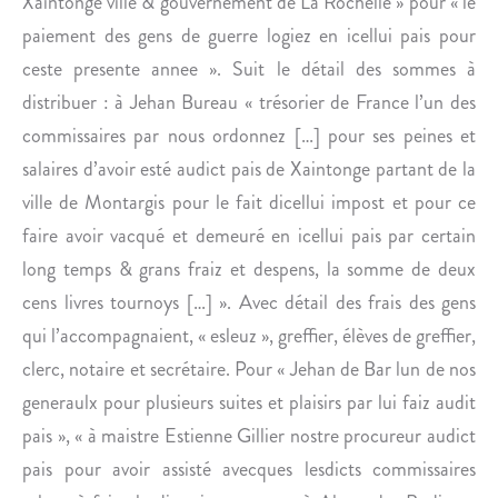
Xaintonge ville & gouvernement de La Rochelle » pour « le
E
D
paiement des gens de guerre logiez en icellui pais pour
R
E
S
T
ceste presente annee ». Suit le détail des sommes à
O
U
distribuer : à Jehan Bureau « trésorier de France l’un des
N
R
commissaires par nous ordonnez […] pour ses peines et
M
E
salaires d’avoir esté audict pais de Xaintonge partant de la
A
N
ville de Montargis pour le fait dicellui impost et pour ce
N
N
D
E
faire avoir vacqué et demeuré en icellui pais par certain
A
P
long temps & grans fraiz et despens, la somme de deux
T
O
cens livres tournoys […] ». Avec détail des frais des gens
D
U
qui l’accompagnaient, « esleuz », greffier, élèves de greffier,
E
R
clerc, notaire et secrétaire. Pour « Jehan de Bar lun de nos
D
L
É
E
generaulx pour plusieurs suites et plaisirs par lui faiz audit
P
L
pais », « à maistre Estienne Gillier nostre procureur audict
U
I
pais pour avoir assisté avecques lesdicts commissaires
T
E