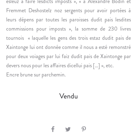
esleuz à faire lesdicts imposts », « à Alexandre Bodin et
É
U
Fremmet Deshostelz noz sergents pour avoir portées à
D
E
leurs dépens par toutes les paroisses dudit pais lesdites
L
commissions pour imposts », la somme de 230 livres
A
tournois « laquelle les gens des trois estaz dudit pais de
P
Xaintonge lui ont donnée comme il nous a esté remonstré
L
pour deux voiages par lui faiz dudit pais de Xaintonge par
E
A
devers nous pour les affaires dicellui pais […] », etc.
U
Encre brune sur parchemin.
(
C
Vendu
O
R
R
È
Z
S
E