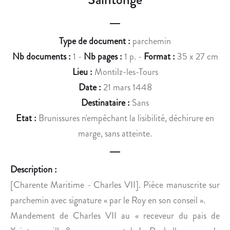
R
C
A
I
S
C
Type de document :
parchemin
B
A
O
U
Nb documents :
1 -
Nb pages :
1 p. -
Format :
35 x 27 cm
U
T
Lieu :
Montilz-les-Tours
R
E
Date :
21 mars 1448
G
T
Destinataire :
Sans
D
A
Etat :
Brunissures n'empêchant la lisibilité, déchirure en
E
N
R
T
marge, sans atteinte.
E
O
N
I
Description :
O
N
U
E
[Charente Maritime - Charles VII]. Pièce manuscrite sur
V
T
parchemin avec signature « par le Roy en son conseil ».
E
T
Mandement de Charles VII au « receveur du pais de
L
E