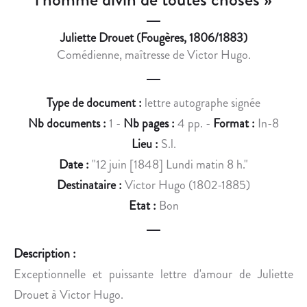
Z
A
O
M
Juliette Drouet (Fougères, 1806/1883)
O
O
Comédienne, maîtresse de Victor Hugo.
L
U
O
R
G
À
Type de document :
lettre autographe signée
I
V
Nb documents :
1 -
Nb pages :
4 pp. -
Format :
In-8
S
I
T
C
Lieu :
S.l.
E
T
Date :
"12 juin [1848] Lundi matin 8 h."
L
O
Destinataire :
Victor Hugo (1802-1885)
O
R
Etat :
Bon
U
H
I
U
S
G
Description :
E
O
Exceptionnelle et puissante lettre d'amour de Juliette
A
Drouet à Victor Hugo.
U