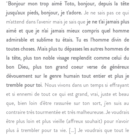
G
"
Bonjour mon trop aimé Toto, bonjour, depuis la tête
U
jusqu'aux pieds, bonjour, je t'adore.
Je ne sais pas ce qui
S
m'attend dans l'avenir mais je sais que
je ne t'ai jamais plus
T
aimé et que je n'ai jamais mieux compris quel homme
I
admirable et sublime tu étais. Tu es l'homme divin de
N
E
toutes choses.
Mais plus tu dépasses les autres hommes de
F
la tête, plus ton noble visage resplendit comme celui du
A
bon Dieu, plus ton grand coeur verse de généreux
N
dévouement sur le genre humain tout entier et plus je
N
tremble pour toi
. Nous vivons dans un temps si effrayant
Y
B
et si ennemi de tout ce qui est grand, vrai, juste et beau
I
que, bien loin d'être rassurée sur ton sort, j'en suis au
G
contraire très tourmentée et très malheureuse. Je voudrais
N
être plus loin et plus vieille (affreux souhait) pour n'avoir
O
plus à trembler pour ta vie. […] Je voudrais que tout le
N