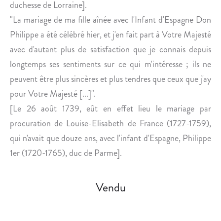
D
O
duchesse de Lorraine].
E
U
"La mariage de ma fille aînée avec l'Infant d'Espagne Don
S
X
Philippe a été célébré hier, et j'en fait part à Votre Majesté
O
G
avec d'autant plus de satisfaction que je connais depuis
N
A
longtemps ses sentiments sur ce qui m'intéresse ; ils ne
F
S
I
T
peuvent être plus sincères et plus tendres que ceux que j'ay
L
O
pour Votre Majesté [...]".
S
N
[Le 26 août 1739, eût en effet lieu le mariage par
L
D
procuration de Louise-Elisabeth de France (1727-1759),
O
’
qui n'avait que douze ans, avec l'infant d'Espagne, Philippe
U
O
I
R
1er (1720-1765), duc de Parme].
S
L
-
É
Vendu
F
A
R
N
A
S