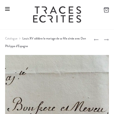
D
M
Catalogue
Louis XV célèbre le mariage de sa fille aînée avec Don
E
A
Philippe d’Espagne
P
P
R
U
G
r
I
U
o
S
E
L
R
d
E
I
u
C
T
c
A
E
M
D
t
P
E