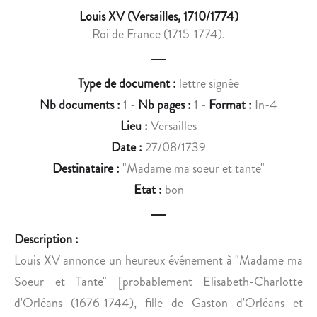
A
P
Louis XV (Versailles, 1710/1774)
P
R
Roi de France (1715-1774).
P
È
R
S
E
L
Type de document :
lettre signée
N
E
Nb documents :
1 -
Nb pages :
1 -
Format :
In-4
D
D
Lieu :
Versailles
L
É
A
C
Date :
27/08/1739
N
È
Destinataire :
"Madame ma soeur et tante"
A
S
Etat :
bon
I
D
S
E
S
S
Description :
A
O
Louis XV annonce un heureux événement à "Madame ma
N
N
Soeur et Tante" [probablement Elisabeth-Charlotte
C
É
d'Orléans (1676-1744), fille de Gaston d'Orléans et
E
P