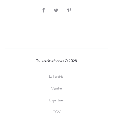
N
Ç
S
O
H
I
A
S
R
E
Tous droits réservés © 2025
La librairie
Vendre
Expertiser
CGV