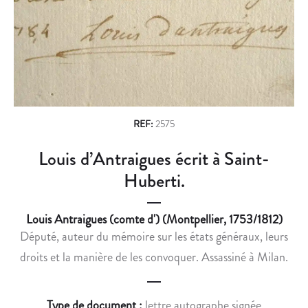
n
É
E
E
C
a
P
O
v
O
N
U
N
i
R
A
g
L
I
E
S
a
REF:
2575
B
S
t
Louis d’Antraigues écrit à Saint-
O
A
i
T
N
Huberti.
A
T
o
N
.
Louis Antraigues (comte d') (Montpellier, 1753/1812)
n
I
Député, auteur du mémoire sur les états généraux, leurs
S
droits et la manière de les convoquer. Assassiné à Milan.
T
E
D
Type de document :
lettre autographe signée