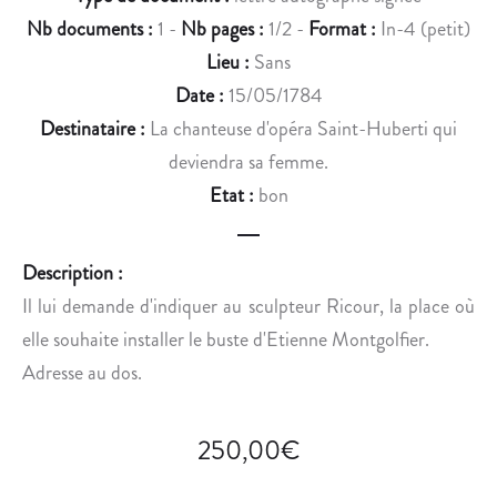
A
Nb documents :
1 -
Nb pages :
1/2 -
Format :
In-4 (petit)
N
Lieu :
Sans
O
I
Date :
15/05/1784
S
Destinataire :
La chanteuse d'opéra Saint-Huberti qui
H
deviendra sa femme.
O
Etat :
bon
R
N
E
Description :
M
Il lui demande d'indiquer au sculpteur Ricour, la place où
A
elle souhaite installer le buste d'Etienne Montgolfier.
N
N
Adresse au dos.
.
250,00
€