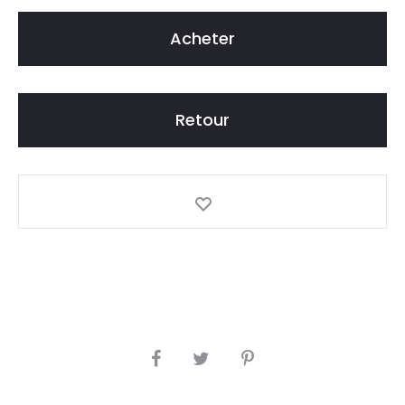
Acheter
Retour
S
H