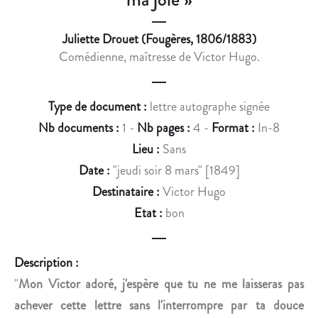
T
E
Juliette Drouet (Fougères, 1806/1883)
D
Comédienne, maîtresse de Victor Hugo.
R
O
U
Type de document :
lettre autographe signée
E
Nb documents :
1 -
Nb pages :
4 -
Format :
In-8
T
À
Lieu :
Sans
V
Date :
"jeudi soir 8 mars" [1849]
I
Destinataire :
Victor Hugo
C
Etat :
bon
T
O
R
Description :
H
"
Mon Victor adoré, j'espère que tu ne me laisseras pas
U
achever cette lettre sans l'interrompre par ta douce
G