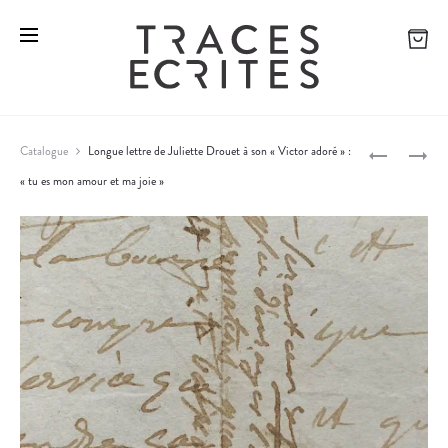
V
S
Catalogue
Longue lettre de Juliette Drouet à son « Victor adoré » :
I
P
« tu es mon amour et ma joie »
P
C
L
T
E
r
O
N
o
R
D
H
I
d
U
D
u
G
E
c
O
L
A
E
t
R
T