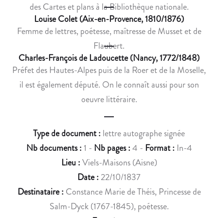
I
R
des Cartes et plans à la Bibliothèque nationale.
É
I
Louise Colet (Aix-en-Provence, 1810/1876)
E
C
Femme de lettres, poétesse, maîtresse de Musset et de
D
P
Flaubert.
U
A
Charles-François de Ladoucette (Nancy, 1772/1848)
P
S
Préfet des Hautes-Alpes puis de la Roer et de la Moselle,
O
S
il est également député. On le connaît aussi pour son
È
Y
oeuvre littéraire.
T
S
E
U
P
R
Type de document :
lettre autographe signée
I
L
Nb documents :
1 -
Nb pages :
4 -
Format :
In-4
E
A
R
P
Lieu :
Viels-Maisons (Aisne)
R
R
Date :
22/10/1837
E
O
Destinataire :
Constance Marie de Théis, Princesse de
P
P
Salm-Dyck (1767-1845), poétesse.
A
R