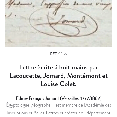
n
E
U
B
I
a
E
S
v
L
W
L
O
i
E
L
g
L
O
E
W
a
T
S
REF:
9966
t
T
K
Lettre écrite à huit mains par
i
R
I
E
E
Lacoucette, Jomard, Montémont et
o
V
T
Louise Colet.
n
E
F
R
R
Edme-François Jomard (Versailles, 1777/1862)
S
É
Égyptologue, géographe, il est membre de l'Académie des
I
D
F
É
Inscriptions et Belles-Lettres et créateur du département