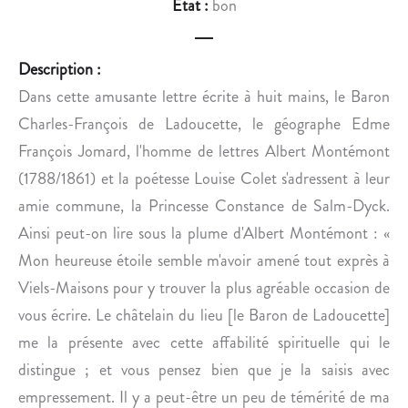
Etat :
bon
U
I
L
É
R
T
Description :
A
É
Dans cette amusante lettre écrite à huit mains, le Baron
B
I
O
N
Charles-François de Ladoucette, le géographe Edme
T
T
François Jomard, l'homme de lettres Albert Montémont
E
E
(1788/1861) et la poétesse Louise Colet s'adressent à leur
A
L
amie commune, la Princesse Constance de Salm-Dyck.
U
L
Ainsi peut-on lire sous la plume d'Albert Montémont : «
.
E
C
Mon heureuse étoile semble m'avoir amené tout exprès à
T
Viels-Maisons pour y trouver la plus agréable occasion de
U
vous écrire. Le châtelain du lieu [le Baron de Ladoucette]
E
me la présente avec cette affabilité spirituelle qui le
L
distingue ; et vous pensez bien que je la saisis avec
L
E
empressement. Il y a peut-être un peu de témérité de ma