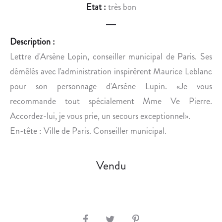
L
E
Etat :
très bon
A
N
I
T
S
A
Description :
A
L
Lettre d'Arsène Lopin, conseiller municipal de Paris. Ses
N
I
démêlés avec l'administration inspirèrent Maurice Leblanc
T
S
pour son personnage d'Arsène Lupin. «Je vous
O
T
recommande tout spécialement Mme Ve Pierre.
N
E
Y
S
Accordez-lui, je vous prie, un secours exceptionnel».
T
T
En-tête : Ville de Paris. Conseiller municipal.
R
A
O
N
Vendu
Y
I
E
S
R
L
S
A
U
S
S