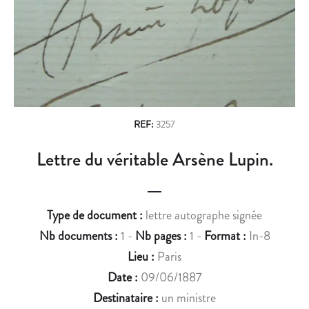
n
S
P
D
O
a
E
N
v
L
S
’
’
i
I
A
g
N
D
D
R
a
REF:
3257
I
E
t
Lettre du véritable Arsène Lupin.
A
S
i
N
S
I
E
o
S
À
Type de document :
lettre autographe signée
n
T
L
Nb documents :
1 -
Nb pages :
1 -
Format :
In-8
E
’
Lieu :
Paris
A
O
Date :
09/06/1887
N
R
G
I
Destinataire :
un ministre