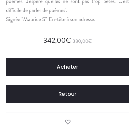
poèmes. J'espère qu'elles ne sont pas trop bêtes. C'est
V
A
difficile de parler de poèmes".
L
Signée "Maurice S". En-tête à son adresse.
E
R
342,00
€
I
380,00
€
E
E
T
Acheter
D
’
I
N
Retour
F
A
N
T
E