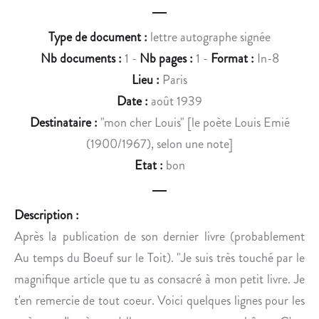
C
E
H
,
Type de document :
lettre autographe signée
E
I
S
V
Nb documents :
1 -
Nb pages :
1 -
Format :
In-8
D
A
Lieu :
Paris
’
N
Date :
août 1939
O
M
Destinataire :
"mon cher Louis" [le poète Louis Emié
U
E
(1900/1967), selon une note]
V
R
T
Etat :
bon
A
R
G
O
Description :
E
V
S
I
Après la publication de son dernier livre (probablement
D
Ć
Au temps du Boeuf sur le Toit). "Je suis très touché par le
E
magnifique article que tu as consacré à mon petit livre. Je
C
t'en remercie de tout coeur. Voici quelques lignes pour les
A