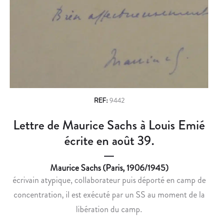
n
A
S
I
C
a
S
U
v
D
L
E
P
i
G
T
g
R
E
A
U
a
V
R
REF:
9442
t
U
Y
Lettre de Maurice Sachs à Louis Emié
i
R
O
E
U
écrite en août 39.
o
D
G
n
E
O
Maurice Sachs (Paris, 1906/1945)
P
S
écrivain atypique, collaborateur puis déporté en camp de
L
L
concentration, il est exécuté par un SS au moment de la
A
A
N
V
libération du camp.