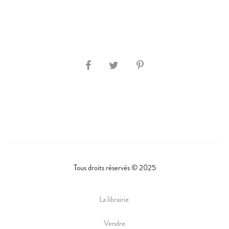
R
I
E
,
E
S
N
H
1
7
A
6
R
6
E
.
Tous droits réservés © 2025
La librairie
Vendre