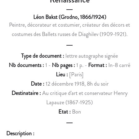
L
I
E
T
Léon Bakst (Grodno, 1866/1924)
S
E
Peintre, décorateur et costumier, créateur des décors et
C
D
O
U
costumes des Ballets russes de Diaghilev (1909-1921).
S
R
T
A
Type de document :
lettre autographe signée
U
N
M
D
Nb documents :
1 -
Nb pages :
1 p. -
Format :
In-8 carré
E
,
Lieu :
[Paris]
S
S
Date :
12 décembre 1918, 8h du soir
D
I
Destinataire :
Au critique d'art et conservateur Henry
’
G
Lapauze (1867-1925)
U
N
N
É
Etat :
Bon
E
E
A
S
Description :
M
L