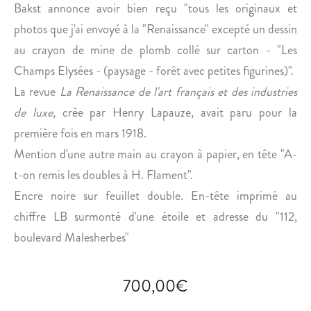
B
A
Bakst annonce avoir bien reçu "tous les originaux et
I
G
photos que j'ai envoyé à la "Renaissance" excepté un dessin
T
U
au crayon de mine de plomb collé sur carton - "Les
I
E
Champs Elysées - (paysage - forêt avec petites figurines)".
E
R
La revue
La Renaissance de l'art français et des industries
U
R
S
E
de luxe,
crée par Henry Lapauze, avait paru pour la
E
,
première fois en mars 1918.
P
D
Mention d'une autre main au crayon à papier, en tête "A-
I
A
t-on remis les doubles à H. Flament".
È
T
Encre noire sur feuillet double. En-tête imprimé au
C
A
E
N
chiffre LB surmonté d'une étoile et adresse du "112,
T
boulevard Malesherbes"
D
E
700,00
€
1
8