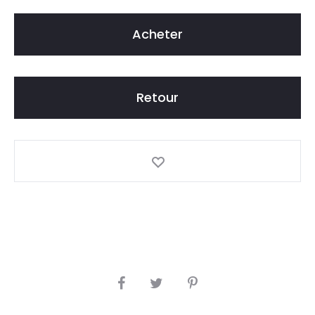
8
9
Acheter
Retour
S
H