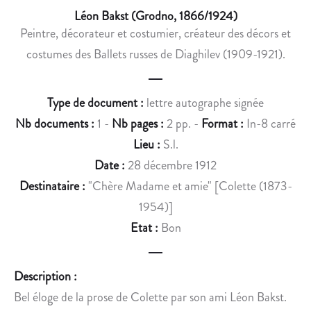
R
U
Léon Bakst (Grodno, 1866/1924)
À
S
Peintre, décorateur et costumier, créateur des décors et
L
T
costumes des Ballets russes de Diaghilev (1909-1921).
A
I
P
L
R
L
Type de document :
lettre autographe signée
E
A
Nb documents :
1 -
Nb pages :
2 pp. -
Format :
In-8 carré
M
N
I
T
Lieu :
S.l.
È
E
Date :
28 décembre 1912
R
A
Destinataire :
"Chère Madame et amie" [Colette (1873-
E
N
1954)]
D
E
Etat :
Bon
’
C
U
D
N
O
Description :
E
T
Bel éloge de la prose de Colette par son ami Léon Bakst.
N
E