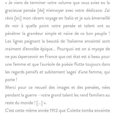
U
À
« Je viens de terminer votre volume que vous aviez eu la
I
C
gracieuse pensée [de] m'envoyer avec votre dédicace. J'ai
T
O
révis [sic] mon récent voyage en Italie et je suis émerveillé
À
L
de voir à quelle point votre pensée et talent ont su
C
E
pénétrer la grandeur simple et naïve de ce bon peuple !
H
T
Â
T
Les lignes peignant la beauté de 'Italienne enceinte' sont
T
E
vraiment d'envolée épique... Pourquoi est on si myope de
E
ne pas s'apercevoir en France que cet état est si beau pour
A
une femme et que l'auréole de poésie flotte toujours dans
U
les regards pensifs et subitement 'sages' d'une femme, qui
R
O
porte !
U
Merci pour ce recueil des images et des pensées, nées
X
pendant la guerre - votre grand talent les rend familiers au
D
reste du monde ! [...] ».
E
C'est cette même année 1912 que Colette tomba enceinte
M