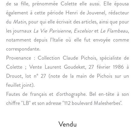
A
de sa fille, prénommée Colette elle aussi. Elle épousa
U
également à cette période Henri de Jouvenel, rédacteur
R
du
Matin
, pour qui elle écrivait des articles, ainsi que pour
I
les journaux
La Vie Parisienne
,
Excelsior
et
Le Flambeau
,
C
notamment depuis l’Italie où elle fut envoyée comme
E
S
correspondante.
A
Provenance : Collection Claude Pichois, spécialiste de
N
Colette ; Vente Laurent Goudeket, 27 février 1986 à
D
Drouot, lot n° 27 (note de la main de Pichois sur un
feuillet joint).
Fautes de français et d'orthographe. Bel en-tête à son
chiffre "LB" et son adresse "112 boulevard Malesherbes".
Vendu