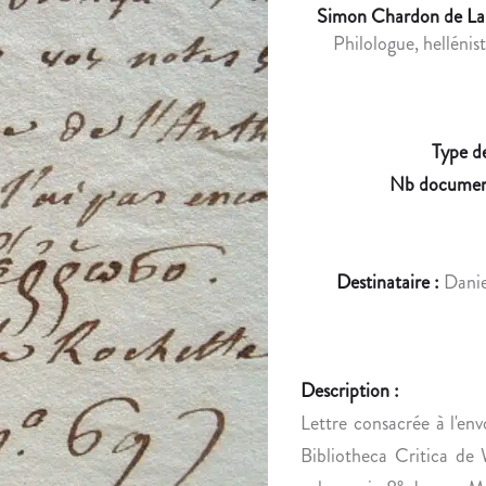
Simon Chardon de La 
Philologue, hellénis
Type d
Nb documen
Destinataire :
Danie
Description :
Lettre consacrée à l'envo
Bibliotheca Critica de