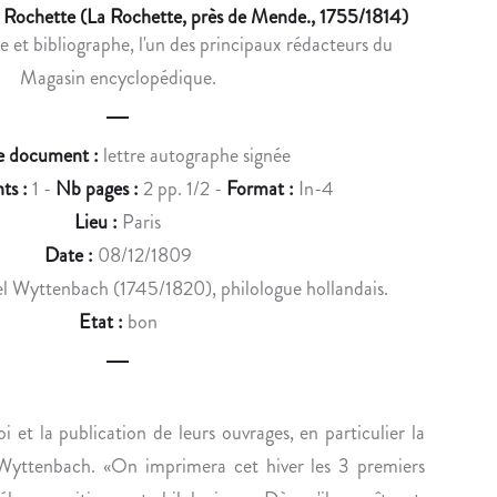
u
Rochette (La Rochette, près de Mende., 1755/1814)
A
D
te et bibliographe, l'un des principaux rédacteurs du
c
U
’
Magasin encyclopédique.
C
U
t
L
N
n
A
M
e document :
lettre autographe signée
I
É
a
ts :
1 -
Nb pages :
2 pp. 1/2 -
Format :
In-4
R
D
v
M
A
Lieu :
Paris
E
I
i
Date :
08/12/1809
T
L
l Wyttenbach (1745/1820), philologue hollandais.
g
E
L
Etat :
bon
N
O
a
C
N
t
O
D
i
N
E
i et la publication de leurs ouvrages, en particulier la
C
T
o
 Wyttenbach. «On imprimera cet hiver les 3 premiers
U
U
R
R