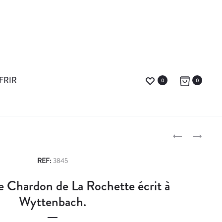
FRIR
0
0
C
C
A
O
P
M
M
REF:
3845
I
M
r
e Chardon de La Rochette écrit à
L
A
o
L
N
Wyttenbach.
E
D
d
M
E