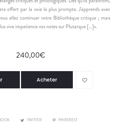
n
anges critiques et philologiques. Dès qu'ils paraîtront,
R
E
era offert par la voie la plus prompte. J'apprends avec
E
N
ous allez continuer votre Bibliothèque critique ; mais
N
N
us vive impatience vos notes sur Plutarque [...]».
C
E
E
A
S
U
E
S
240,00
€
S
C
É
U
D
L
I
P
r
Acheter
T
T
E
E
U
U
R
R
S
G
BOOK
TWITTER
PINTEREST
.
O
I