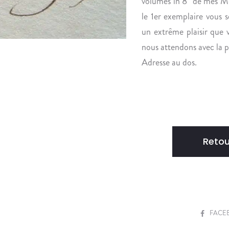
volumes in 8° de mes Mél
le 1er exemplaire vous s
un extrême plaisir que v
nous attendons avec la pl
Adresse au dos.
Retou
S
FACE
H