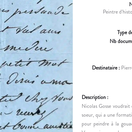
N
Peintre d'hist
Type d
Nb docume
Destinataire :
Pierr
Description :
Nicolas Gosse voudrait q
soeur, qui a une formatio
pour peindre à la gouach