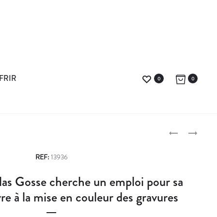
FRIR
0
0
L
L
E
A
P
P
S
REF:
13936
E
A
r
las Gosse cherche un emploi pour sa
I
G
o
N
E
ivre à la mise en couleur des gravures
T
-
d
R
F