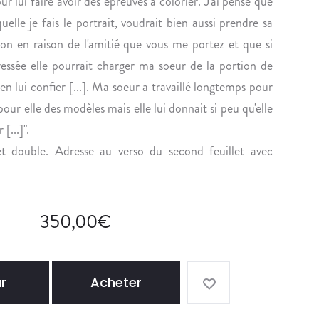
n
r lui faire avoir des épreuves à colorier. J'ai pensé que
Y
C
elle je fais le portrait, voudrait bien aussi prendre sa
G
H
n en raison de l'amitié que vous me portez et que si
A
A
ressée elle pourrait charger ma soeur de la portion de
R
P
bien lui confier [...]. Ma soeur a travaillé longtemps pour
N
E
I
L
ur elle des modèles mais elle lui donnait si peu qu'elle
E
L
[...]".
R
E
et double. Adresse au verso du second feuillet avec
É
A
V
D
O
R
Q
E
350,00
€
U
S
E
S
U
E
r
Acheter
N
U
E
N
R
E