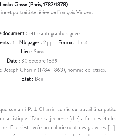
u
icolas Gosse (Paris, 1787/1878)
E
E
oire et portraitiste, élève de François Vincent.
c
E
M
T
M
t
I
E
e document :
lettre autographe signée
n
E
M
nts :
1 -
Nb pages :
2 pp. -
Format :
In-4
N
A
a
Lieu :
Sans
N
R
v
E
I
Date :
30 octobre 1839
-
E
i
e-Joseph Charrin (1784-1863), homme de lettres.
B
-
Etat :
Bon
g
A
L
R
O
a
T
U
t
H
I
ue son ami P.-J. Charrin confie du travail à sa petite
i
É
S
n artistique. "Dans sa jeunesse [elle] a fait des études
L
E
o
e. Elle s'est livrée au coloriement des gravures [...].
E
L
M
A