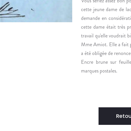
Vous seriez assez bon pou
cette jeune dame de laqu
demande en considératio
cette dame était très p
travail qu'elle voudrait 
Mme Amiot. Elle a fait po
a été obligée de renoncer 
Encre brune sur feuill
marques postales.
Retou