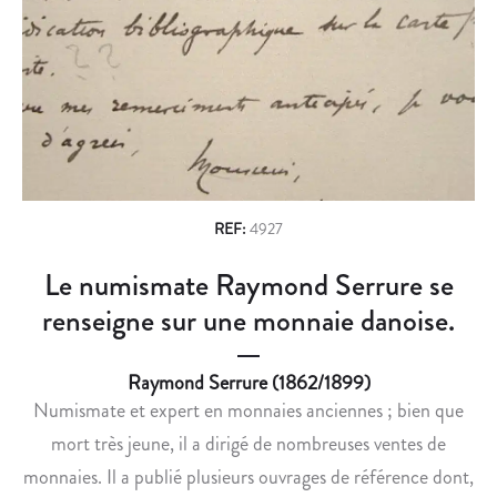
n
O
U
P
B
a
I
L
v
N
I
P
E
i
R
S
g
E
O
N
N
a
D
T
REF:
4927
t
D
R
Le numismate Raymond Serrure se
i
E
A
S
I
renseigne sur une monnaie danoise.
o
M
T
n
E
É
Raymond Serrure (1862/1899)
S
D
Numismate et expert en monnaies anciennes ; bien que
U
E
mort très jeune, il a dirigé de nombreuses ventes de
R
N
E
U
monnaies. Il a publié plusieurs ouvrages de référence dont,