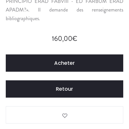
PRINCIPIO ERAD FABVIII - ED FARBUM ERAD
Â
G
APADM?». Il demande des renseignements
E
bibliographiques.
.
160,00
€
Acheter
Retour