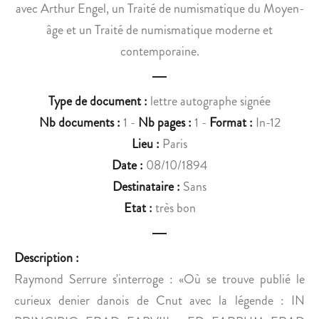
S
M
avec Arthur Engel, un Traité de numismatique du Moyen-
P
I
âge et un Traité de numismatique moderne et
O
S
contemporaine.
U
M
R
A
L
T
Type de document :
lettre autographe signée
E
I
Nb documents :
1 -
Nb pages :
1 -
Format :
In-12
S
Q
Lieu :
Paris
Z
U
O
E
Date :
08/10/1894
U
D
Destinataire :
Sans
A
U
Etat :
très bon
V
M
E
O
S
Y
Description :
.
E
Raymond Serrure s'interroge : «Où se trouve publié le
N
curieux denier danois de Cnut avec la légende : IN
-