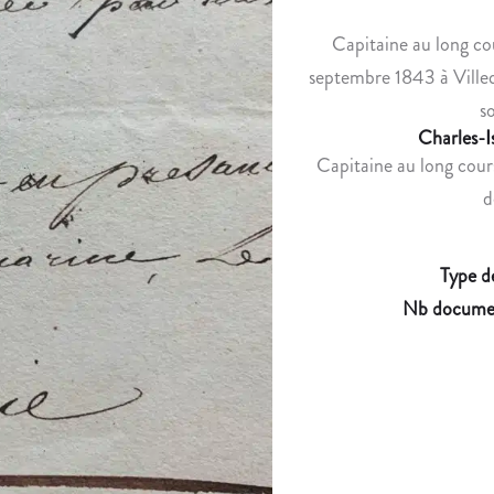
Capitaine au long cou
septembre 1843 à Villeq
s
Charles-I
Capitaine au long cour
d
Type d
Nb docume