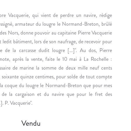
n
L
I
E
T
ore Vacquerie, qui vient de perdre un navire, rédige
C
S
ussigné, armateur du lougre le Normand-Breton, brûlé
T
D
 des Nors, donne pouvoir au capitaine Pierre Vacquerie
I
’
ledit bâtiment, lors de son naufrage, de recevoir pour
O
U
e de la carcasse dudit lougre [...]". Au dos, Pierre
N
N
D
P
note, après la vente, faite le 10 mai à La Rochelle :
E
E
saire de marine la somme de deux mille neuf cents
L
R
s, soixante quinze centimes, pour solde de tout compte
O
S
e la coque du lougre le Normand-Breton que pour mes
U
O
 de la cargaison et du navire que pour le fret des
I
N
S
N
]. P. Vacquerie".
B
A
R
G
Vendu
É
E
G
I