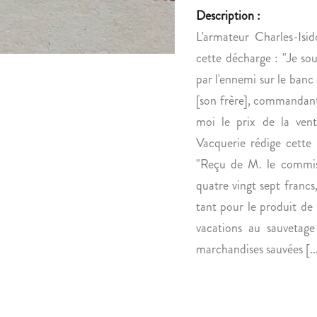
Description :
L'armateur Charles-Isid
cette décharge : "Je so
par l'ennemi sur le banc
[son frère], commandant 
moi le prix de la vent
Vacquerie rédige cette 
"Reçu de M. le commis
quatre vingt sept franc
tant pour le produit d
vacations au sauvetage
marchandises sauvées [...