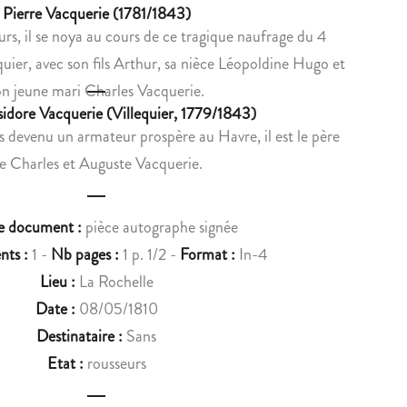
u
Pierre Vacquerie (1781/1843)
T
D
rs, il se noya au cours de ce tragique naufrage du 4
c
R
E
uier, avec son fils Arthur, sa nièce Léopoldine Hugo et
A
L
t
C
E
on jeune mari Charles Vacquerie.
n
T
T
sidore Vacquerie (Villequier, 1779/1843)
A
T
s devenu un armateur prospère au Havre, il est le père
a
T
R
e Charles et Auguste Vacquerie.
v
I
E
O
S
i
N
E
e document :
pièce autographe signée
g
S
T
nts :
1 -
Nb pages :
1 p. 1/2 -
Format :
In-4
P
M
a
Lieu :
La Rochelle
O
A
t
Date :
08/05/1810
U
N
Destinataire :
Sans
i
R
U
L
S
Etat :
rousseurs
o
’
C
É
R