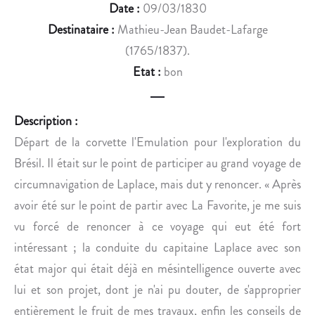
E
I
Date :
09/03/1830
S
N
Destinataire :
Mathieu-Jean Baudet-Lafarge
A
E
(1765/1837).
I
A
Etat :
bon
N
P
T
O
-
L
Description :
M
L
Départ de la corvette l'Emulation pour l'exploration du
A
I
N
N
Brésil. Il était sur le point de participer au grand voyage de
S
A
circumnavigation de Laplace, mais dut y renoncer. « Après
U
I
avoir été sur le point de partir avec La Favorite, je me suis
Y
R
vu forcé de renoncer à ce voyage qui eut été fort
(
E
intéressant ; la conduite du capitaine Laplace avec son
V
N
O
’
état major qui était déjà en mésintelligence ouverte avec
S
A
lui et son projet, dont je n'ai pu douter, de s'approprier
G
P
entièrement le fruit de mes travaux, enfin les conseils de