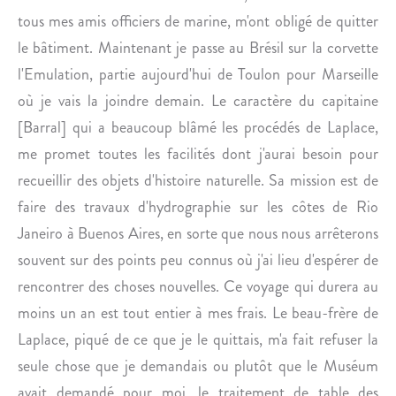
E
L
tous mes amis officiers de marine, m'ont obligé de quitter
S
U
le bâtiment. Maintenant je passe au Brésil sur la corvette
)
S
.
D
l'Emulation, partie aujourd'hui de Toulon pour Marseille
’
où je vais la joindre demain. Le caractère du capitaine
I
[Barral] qui a beaucoup blâmé les procédés de Laplace,
N
me promet toutes les facilités dont j'aurai besoin pour
É
recueillir des objets d'histoire naturelle. Sa mission est de
D
I
faire des travaux d'hydrographie sur les côtes de Rio
T
Janeiro à Buenos Aires, en sorte que nous nous arrêterons
À
souvent sur des points peu connus où j'ai lieu d'espérer de
O
rencontrer des choses nouvelles. Ce voyage qui durera au
F
moins un an est tout entier à mes frais. Le beau-frère de
F
R
Laplace, piqué de ce que je le quittais, m'a fait refuser la
I
seule chose que je demandais ou plutôt que le Muséum
R
avait demandé pour moi, le traitement de table des