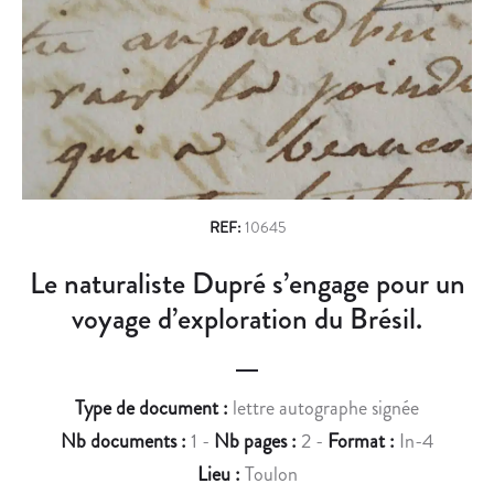
n
N
O
S
R
a
À
T
v
F
D
A
U
i
I
P
g
R
O
E
È
a
À
T
REF:
10645
t
L
E
Le naturaliste Dupré s’engage pour un
i
’
,
A
J
voyage d’exploration du Brésil.
o
B
A
n
B
C
A
Q
Type de document :
lettre autographe signée
Y
U
Nb documents :
1 -
Nb pages :
2 -
Format :
In-4
E
E
D
L
Lieu :
Toulon