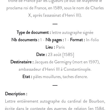
trône de France par les Ligueurs (le duc de Mayenne le
D
R
E
I
proclama roi de France, en 1589, sous le nom de Charles
S
B
X, après l'assassinat d'Henri III).
S
U
A
T
K
I
Type de document :
lettre autographe signée
A
O
Nb documents :
1 -
Nb pages :
1 -
Format :
In-folio
L
N
Lieu :
Paris
A
D
Date :
23 août [1585]
V
E
Destinataire :
Jacques de Germigny (mort en 1597),
E
S
S
R
ambassadeur d'Henri III à Constantinople.
,
É
Etat :
pâles mouillures, taches d'encre.
D
C
U
O
R
M
Description :
A
P
Lettre entièrement autographe du cardinal de Bourbon,
N
E
écrite dans le contexte des guerres de religion [en 1584,