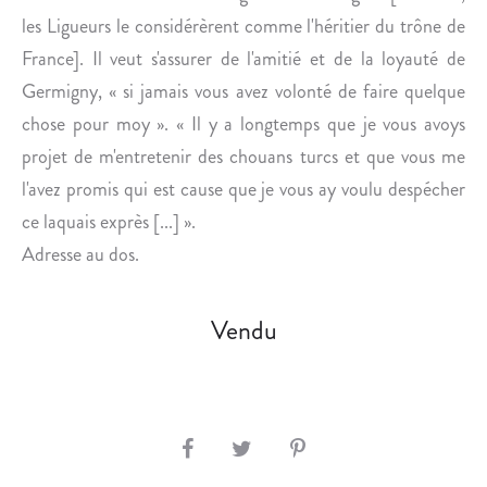
T
N
les Ligueurs le considérèrent comme l'héritier du trône de
L
S
France]. Il veut s'assurer de l'amitié et de la loyauté de
A
E
C
S
Germigny, « si jamais vous avez volonté de faire quelque
O
A
chose pour moy ». « Il y a longtemps que je vous avoys
N
U
projet de m'entretenir des chouans turcs et que vous me
Q
S
l'avez promis qui est cause que je vous ay voulu despécher
U
A
ce laquais exprès [...] ».
Ê
L
T
O
Adresse au dos.
E
N
F
D
Vendu
R
E
A
1
N
8
Ç
4
A
9
S
I
.
H