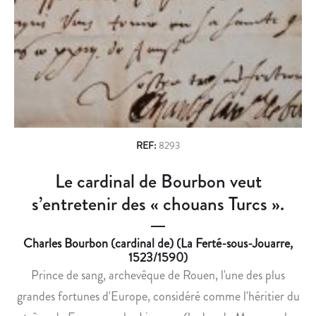
n
L
U
A
G
a
R
U
v
E
S
I
T
i
N
E
g
E
J
B
A
a
I
L
REF:
8293
t
N
S
Le cardinal de Bourbon veut
i
A
U
O
R
s’entretenir des « chouans Turcs ».
o
,
L
n
R
A
Charles Bourbon (cardinal de) (La Ferté-sous-Jouarre,
E
D
1523/1590)
I
I
Prince de sang, archevêque de Rouen, l'une des plus
N
S
grandes fortunes d'Europe, considéré comme l'héritier du
E
T