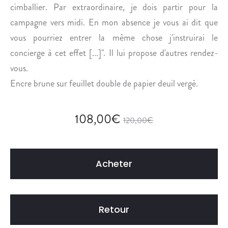
cimballier. Par extraordinaire, je dois partir pour la
campagne vers midi. En mon absence je vous ai dit que
vous pourriez entrer la même chose j'instruirai le
concierge à cet effet [...]". Il lui propose d'autres rendez-
vous.
Encre brune sur feuillet double de papier deuil vergé.
108,00
€
120,00
€
Acheter
Retour