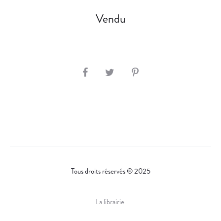
E
N
Vendu
R
O
D
E
S
R
H
.
A
R
E
Tous droits réservés © 2025
La librairie