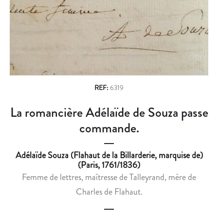
n
I
C
P
E
a
E
D
v
L
U
E
B
i
T
O
g
D
T
É
A
a
REF:
6319
M
N
t
La romancière Adélaïde de Souza passe
E
I
i
N
S
commande.
T
T
o
Ê
E
Adélaïde Souza (Flahaut de la Billarderie, marquise de)
n
T
E
(Paris, 1761/1836)
R
T
Femme de lettres, maîtresse de Talleyrand, mère de
E
C
Charles de Flahaut.
L
H
’
I