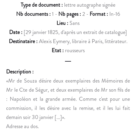
A
M
Type de document :
lettre autographe signée
U
I
Nb documents :
1 -
Nb pages :
2 -
Format :
In-16
T
S
Lieu :
Sans
E
T
Date :
[29 janvier 1825, d'après un extrait de catalogue]
U
E
R
A
Destinataire :
Alexis Eymery, libraire à Paris, littérateur.
D
L
Etat :
rousseurs
E
L
V
E
E
M
Description :
R
A
«Mr de Souza désire deux exemplaires des Mémoires de
S
N
Mr le Cte de Ségur, et deux exemplaires de Mr son fils de
.
D
: Napoléon et la grande armée. Comme c'est pour une
,
commission, il les désire avec la remise, et il les lui fait
W
A
demain soir 30 janvier [...]».
C
Adresse au dos.
K