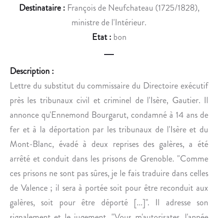
N
S
Destinataire :
François de Neufchateau (1725/1828),
C
O
ministre de l'Intérieur.
A
N
Etat :
bon
L
P
E
R
A
O
Description :
U
G
Lettre du substitut du commissaire du Directoire exécutif
D
R
près les tribunaux civil et criminel de l'Isère, Gautier. Il
É
A
B
M
annonce qu'Ennemond Bourgarut, condamné à 14 ans de
U
M
fer et à la déportation par les tribunaux de l'Isère et du
T
E
Mont-Blanc, évadé à deux reprises des galères, a été
D
D
arrêté et conduit dans les prisons de Grenoble. "Comme
U
E
ces prisons ne sont pas sûres, je le fais traduire dans celles
X
C
X
O
de Valence ; il sera à portée soit pour être reconduit aux
E
N
galères, soit pour être déporté [...]". Il adresse son
S
C
signalement et le jugement. "Vous m'autorisates, l'année