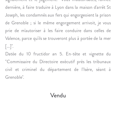
I
E
dernière, à faire traduire à Lyon dans la maison d'arrêt St
È
R
Joseph, les condamnés aux fers qui engorgeoient la prison
C
T
L
.
de Grenoble ; si le même engorgement arrivoit, je vous
E
prie de m'autoriser à les faire conduire dans celles de
.
Valence, parce qu'ils se trouveront plus à portée de la mer
[...]".
Datée du 10 fructidor an 5. En-tête et vignette du
"Commissaire du Directoire exécutif près les tribunaux
civil et criminel du département de l'Isère, séant à
Grenoble".
Vendu