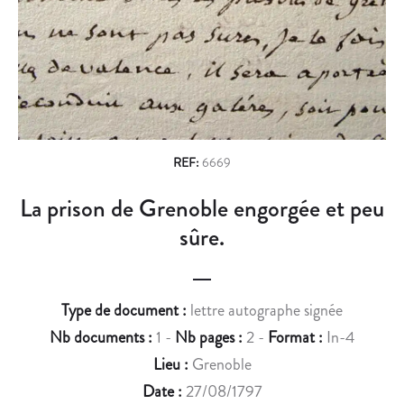
n
O
O
U
U
a
R
A
v
I
R
S
D
i
M
R
g
E
I
N
S
a
REF:
6669
A
L
t
La prison de Grenoble engorgée et peu
U
E
i
T
R
sûre.
I
P
o
Q
R
n
U
O
Type de document :
lettre autographe signée
E
P
Nb documents :
1 -
Nb pages :
2 -
Format :
In-4
À
O
Lieu :
Grenoble
C
S
A
E
Date :
27/08/1797