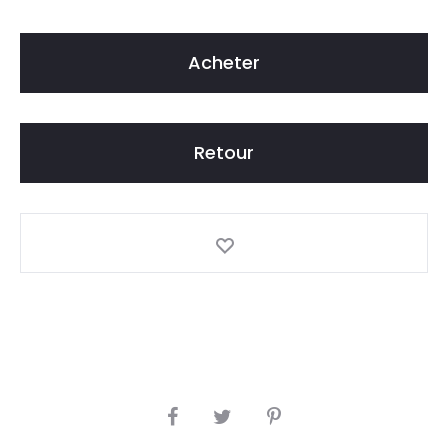
Acheter
Retour
S
H