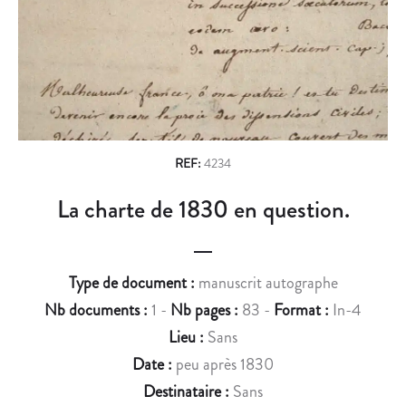
n
E
I
T
D
a
V
E
v
E
U
U
N
i
T
E
g
A
C
S
O
a
REF:
4234
S
M
t
La charte de 1830 en question.
I
M
i
S
I
T
S
o
E
S
Type de document :
manuscrit autographe
n
R
I
Nb documents :
1 -
Nb pages :
83 -
Format :
In-4
À
O
Lieu :
Sans
L
N
Date :
peu après 1830
A
S
C
U
Destinataire :
Sans