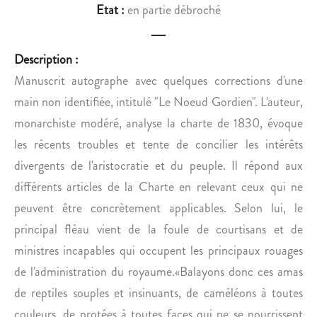
É
R
Etat :
en partie débroché
R
L
É
E
M
S
Description :
O
M
Manuscrit autographe avec quelques corrections d'une
N
A
main non identifiée, intitulé "Le Noeud Gordien". L'auteur,
I
L
monarchiste modéré, analyse la charte de 1830, évoque
E
A
les récents troubles et tente de concilier les intérêts
.
D
I
divergents de l'aristocratie et du peuple. Il répond aux
E
différents articles de la Charte en relevant ceux qui ne
S
peuvent être concrètement applicables. Selon lui, le
M
principal fléau vient de la foule de courtisans et de
É
ministres incapables qui occupent les principaux rouages
T
A
de l'administration du royaume.«Balayons donc ces amas
L
de reptiles souples et insinuants, de caméléons à toutes
L
couleurs, de protées à toutes faces qui ne se nourrissent