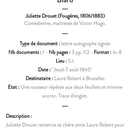
L
I
Juliette Drouet (Fougères, 1806/1883)
T
Comédienne, maîtresse de Victor Hugo.
I
Q
U
Type de document :
lettre autographe signée
E
Nb documents :
1 -
Nb pages :
3 pp. 1/2 -
Format :
In-8
D
E
Lieu :
S.l.
T
Date :
"Jeudi 7 août 1845"
H
Destinataire :
Laure Robert à Bruxelles
I
Etat :
Une rousseur répétée aux deux feuillets et minime
E
accroc. Trace d'onglet.
R
S
Description :
Juliette Drouet remercie sa chère amie Laure Robert pour