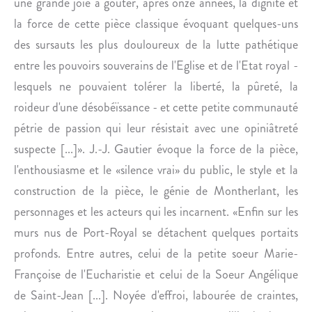
une grande joie à goûter, après onze années, la dignité et
A
N
la force de cette pièce classique évoquant quelques-uns
D
des sursauts les plus douloureux de la lutte pathétique
.
entre les pouvoirs souverains de l'Eglise et de l'Etat royal -
lesquels ne pouvaient tolérer la liberté, la pûreté, la
roideur d'une désobéïssance - et cette petite communauté
pétrie de passion qui leur résistait avec une opiniâtreté
suspecte [...]». J.-J. Gautier évoque la force de la pièce,
l'enthousiasme et le «silence vrai» du public, le style et la
construction de la pièce, le génie de Montherlant, les
personnages et les acteurs qui les incarnent. «Enfin sur les
murs nus de Port-Royal se détachent quelques portaits
profonds. Entre autres, celui de la petite soeur Marie-
Françoise de l'Eucharistie et celui de la Soeur Angélique
de Saint-Jean [...]. Noyée d'effroi, labourée de craintes,