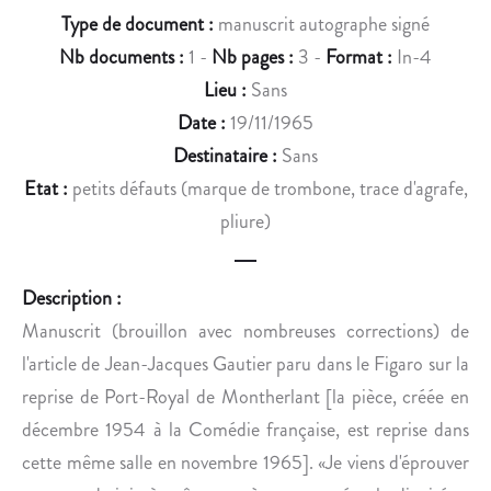
A
N
Type de document :
manuscrit autographe signé
T
S
Nb documents :
1 -
Nb pages :
3 -
Format :
In-4
U
E
R
S
Lieu :
Sans
G
P
Date :
19/11/1965
E
A
Destinataire :
Sans
L
R
Etat :
petits défauts (marque de trombone, trace d'agrafe,
É
T
pliure)
O
I
P
T
O
I
Description :
L
O
Manuscrit (brouillon avec nombreuses corrections) de
D
N
M
S
l'article de Jean-Jacques Gautier paru dans le Figaro sur la
A
.
reprise de Port-Royal de Montherlant [la pièce, créée en
R
décembre 1954 à la Comédie française, est reprise dans
C
cette même salle en novembre 1965]. «Je viens d'éprouver
H