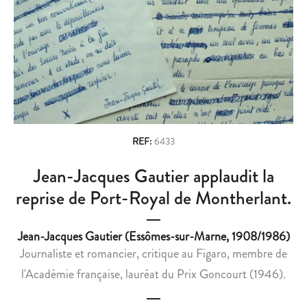
n
R
E
R
V
a
E
I
v
S
L
P
L
i
O
E
g
N
C
D
H
a
A
E
REF:
6433
t
N
R
Jean-Jacques Gautier applaudit la
i
C
C
E
H
reprise de Port-Royal de Montherlant.
o
D
E
n
U
E
Jean-Jacques Gautier (Essômes-sur-Marne, 1908/1986)
D
N
Journaliste et romancier, critique au Figaro, membre de
R
V
l'Académie française, lauréat du Prix Goncourt (1946).
A
A
M
I