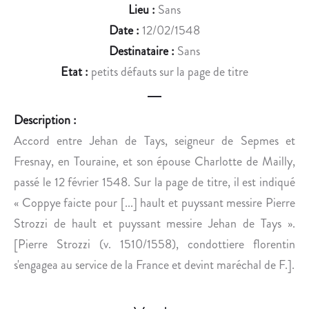
U
T
Lieu :
Sans
R
S
Date :
12/02/1548
L
X
Destinataire :
Sans
E
V
Etat :
petits défauts sur la page de titre
G
I
E
E
R
-
Description :
S
X
Accord entre Jehan de Tays, seigneur de Sepmes et
.
I
X
Fresnay, en Touraine, et son épouse Charlotte de Mailly,
E
passé le 12 février 1548. Sur la page de titre, il est indiqué
.
« Coppye faicte pour [...] hault et puyssant messire Pierre
Strozzi de hault et puyssant messire Jehan de Tays ».
[Pierre Strozzi (v. 1510/1558), condottiere florentin
s'engagea au service de la France et devint maréchal de F.].