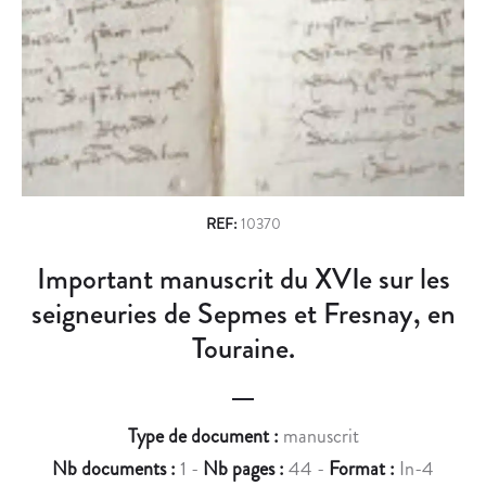
n
E
:
D
E
a
O
N
v
C
S
U
E
i
M
M
g
E
B
N
L
a
T
E
REF:
10370
t
S
D
Important manuscrit du XVIe sur les
i
A
E
N
D
seigneuries de Sepmes et Fresnay, en
o
C
O
Touraine.
n
I
C
E
U
N
M
Type de document :
manuscrit
S
E
S
N
Nb documents :
1 -
Nb pages :
44 -
Format :
In-4