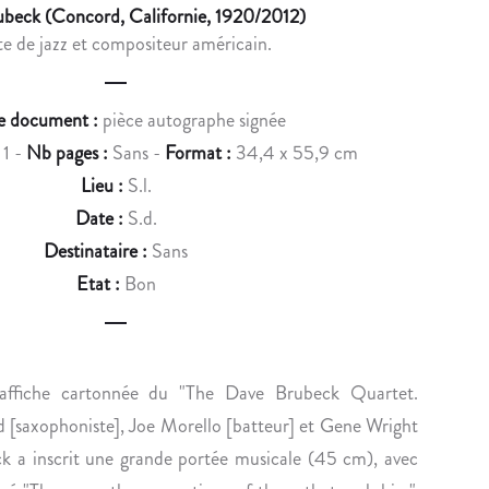
u
ubeck (Concord, Californie, 1920/2012)
D
T
te de jazz et compositeur américain.
c
U
S
P
:
t
H
E
e document :
pièce autographe signée
n
I
X
:
1 -
Nb pages :
Sans -
Format :
34,4 x 55,9 cm
L
C
a
Lieu :
S.l.
O
E
v
S
P
Date :
S.d.
O
T
i
Destinataire :
Sans
P
I
Etat :
Bon
g
H
O
E
N
a
M
N
t
I
E
affiche cartonnée du "The Dave Brubeck Quartet.
i
C
L
[saxophoniste], Joe Morello [batteur] et Gene Wright
H
L
o
ck a inscrit une grande portée musicale (45 cm), avec
E
E
L
P