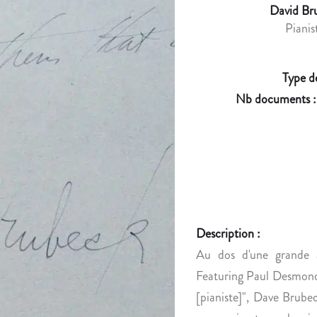
David Br
Pianis
Type d
Nb documents 
Description :
Au dos d'une grande 
Featuring Paul Desmond 
[pianiste]", Dave Brube