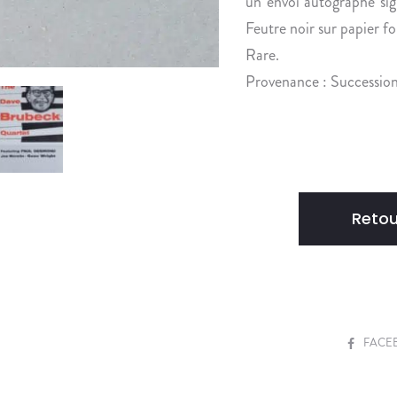
un envoi autographe sig
Feutre noir sur papier for
Rare.
Provenance : Successio
Retou
S
FACE
H
A