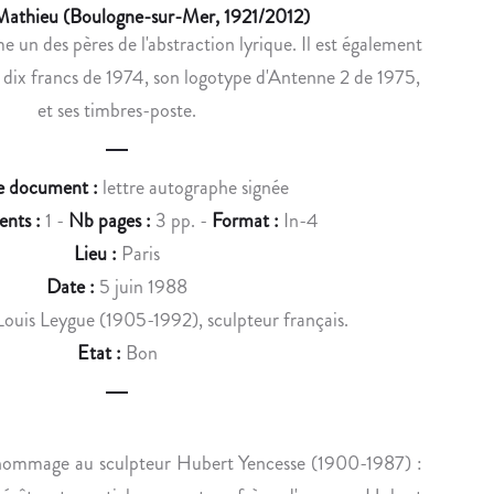
u
Mathieu (Boulogne-sur-Mer, 1921/2012)
D
L
 un des pères de l'abstraction lyrique. Il est également
c
E
’
e dix francs de 1974, son logotype d'Antenne 2 de 1975,
Q
A
t
U
L
et ses timbres-poste.
n
A
P
T
I
a
e document :
lettre autographe signée
R
N
v
E
I
nts :
1 -
Nb pages :
3 pp. -
Format :
In-4
D
S
i
Lieu :
Paris
O
T
Date :
5 juin 1988
g
C
E
Louis Leygue (1905-1992), sculpteur français.
U
G
a
Etat :
Bon
M
A
t
E
S
i
N
T
T
O
o
hommage au sculpteur Hubert Yencesse (1900-1987) :
S
N
D
R