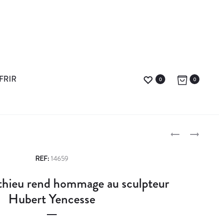
FRIR
0
0
E
L
N
E
P
S
T
REF:
14659
E
T
r
hieu rend hommage au sculpteur
M
R
o
B
E
Hubert Yencesse
L
D
d
E
E