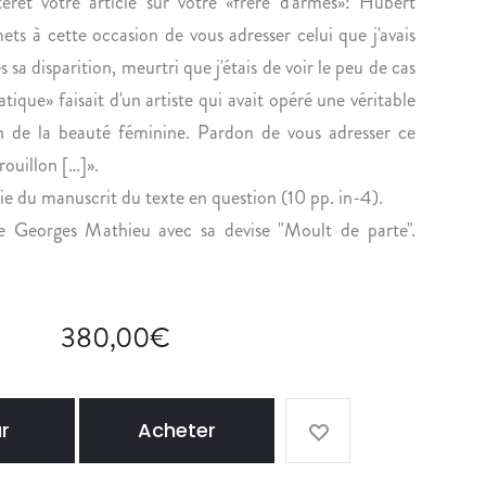
n
térêt votre article sur votre «frère d'armes»: Hubert
E
É
ts à cette occasion de vous adresser celui que j'avais
L
B
s sa disparition, meurtri que j'étais de voir le peu de cas
A
U
que» faisait d'un artiste qui avait opéré une véritable
M
F
on de la beauté féminine. Pardon de vous adresser ce
A
F
I
A
brouillon […]».
N
T
pie du manuscrit du texte en question (10 pp. in-4).
D
S
de Georges Mathieu avec sa devise "Moult de parte".
U
U
C
R
O
S
M
O
380,00
€
P
N
O
O
S
U
r
Acheter
I
V
T
R
E
A