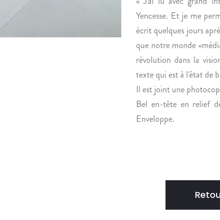
« J'ai lu avec grand in
Yencesse. Et je me perme
écrit quelques jours aprè
que notre monde «médiati
révolution dans la visi
texte qui est à l'état de 
Il est joint une photoco
Bel en-tête en relief 
Enveloppe.
Retou