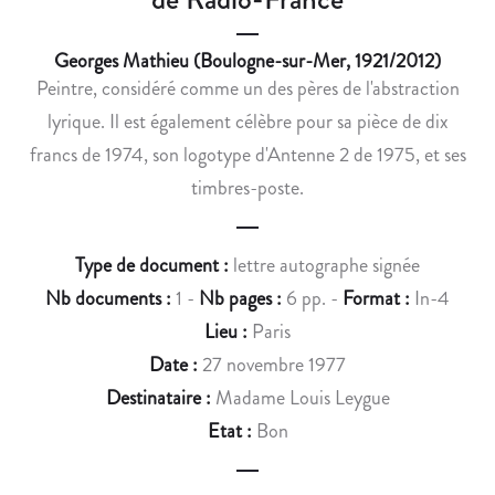
P
M
R
É
Georges Mathieu (Boulogne-sur-Mer, 1921/2012)
E
D
Peintre, considéré comme un des pères de l'abstraction
N
I
D
E
lyrique. Il est également célèbre pour sa pièce de dix
R
F
francs de 1974, son logotype d'Antenne 2 de 1975, et ses
E
R
timbres-poste.
P
A
A
N
U
Ç
Type de document :
lettre autographe signée
L
A
Nb documents :
1 -
Nb pages :
6 pp. -
Format :
In-4
-
I
Lieu :
Paris
A
S
Date :
27 novembre 1977
N
E
T
Destinataire :
Madame Louis Leygue
O
Etat :
Bon
I
N