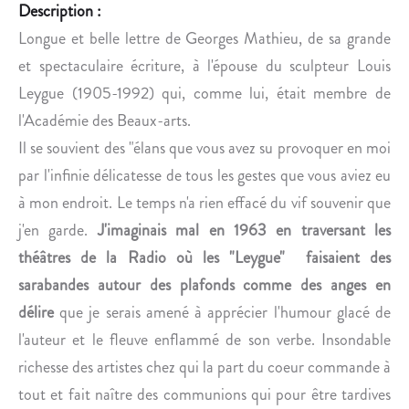
E
Description :
H
Longue et belle lettre de Georges Mathieu, de sa grande
E
et spectaculaire écriture, à l'épouse du sculpteur Louis
R
Leygue (1905-1992) qui, comme lui, était membre de
T
l'Académie des Beaux-arts.
L
C
Il se souvient des "élans que vous avez su provoquer en moi
O
par l'infinie délicatesse de tous les gestes que vous aviez eu
M
à mon endroit. Le temps n'a rien effacé du vif souvenir que
M
j'en garde.
J'imaginais mal en 1963 en traversant les
E
théâtres de la Radio où les "Leygue" faisaient des
É
L
sarabandes autour des plafonds comme des anges en
È
délire
que je serais amené à apprécier l'humour glacé de
V
l'auteur et le fleuve enflammé de son verbe. Insondable
E
richesse des artistes chez qui la part du coeur commande à
tout et fait naître des communions qui pour être tardives