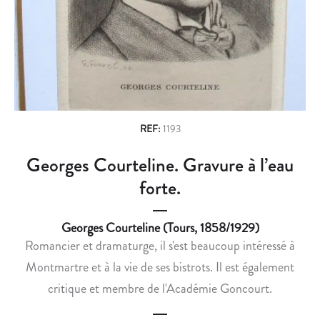
n
C
I
A
R
a
C
A
v
É
T
D
I
i
E
F
g
W
D
I
E
a
REF:
1193
L
S
t
Georges Courteline. Gravure à l’eau
L
O
i
I
N
forte.
A
A
o
M
M
Georges Courteline (Tours, 1858/1929)
n
D
I
Romancier et dramaturge, il s'est beaucoup intéressé à
A
P
Montmartre et à la vie de ses bistrots. Il est également
V
O
critique et membre de l'Académie Goncourt.
I
È
S
T