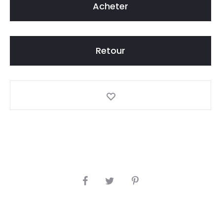
Acheter
Retour
S
H
A