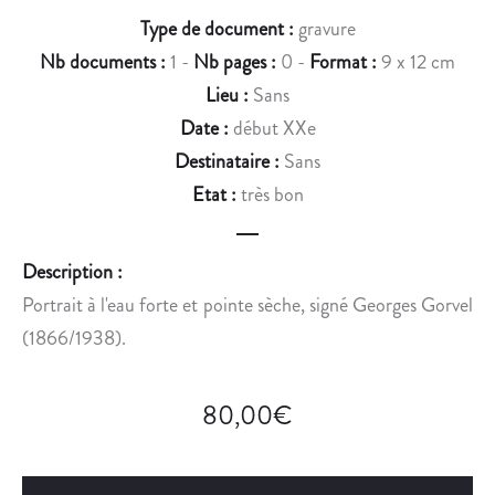
.
E
Type de document :
gravure
.
Nb documents :
1 -
Nb pages :
0 -
Format :
9 x 12 cm
Lieu :
Sans
Date :
début XXe
Destinataire :
Sans
Etat :
très bon
Description :
Portrait à l'eau forte et pointe sèche, signé Georges Gorvel
(1866/1938).
80,00
€