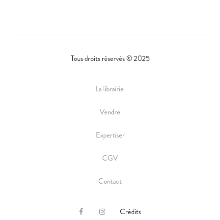
R
E
Tous droits réservés © 2025
La librairie
Vendre
Expertiser
CGV
Contact
Crédits
F
I
a
n