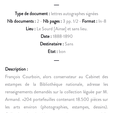
A
R
Type de document :
lettres autographes signées
O
L
Nb documents :
2 -
Nb pages :
3 pp. 1/2 -
Format :
In-8
E
Lieu :
Le Sourd [Ainse] et sans lieu.
D
Date :
1888-1890
E
Destinataire :
Sans
S
Etat :
bon
O
N
F
Description :
R
François Courboin, alors conservateur au Cabinet des
È
R
estampes de la Bibliothèque nationale, adresse les
E
renseignements demandés sur la collection léguée par M.
.
Armand. «204 portefeuilles contenant 18.500 pièces sur
les arts environ (photographies, estampes, dessins).