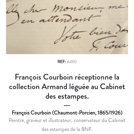
n
T
U
R
S
a
A
T
v
N
A
E
V
i
X
E
g
P
C
O
R
a
S
A
REF:
6490
t
E
U
François Courboin réceptionne la
i
À
K
L
P
collection Armand léguée au Cabinet
o
O
O
des estampes.
n
N
R
D
T
François Courboin (Chaumont-Porcien, 1865/1926)
R
E
Peintre, graveur et illustrateur, conservateur du Cabinet
E
-
S
P
des estampes de la BNF.