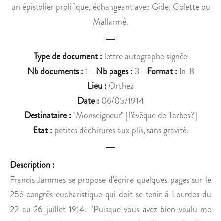
E
T
un épistolier prolifique, échangeant avec Gide, Colette ou
L
U
Mallarmé.
L
N
E
E
,
D
Type de document :
lettre autographe signée
L
E
Nb documents :
1 -
Nb pages :
3 -
Format :
In-8
O
M
Lieu :
Orthez
U
A
Date :
06/05/1914
I
N
S
D
Destinataire :
"Monseigneur" [l'évêque de Tarbes?]
H
E
Etat :
petites déchirures aux plis, sans gravité.
O
.
M
E
Description :
T
Francis Jammes se propose d'écrire quelques pages sur le
.
25è congrès eucharistique qui doit se tenir à Lourdes du
22 au 26 juillet 1914. "Puisque vous avez bien voulu me