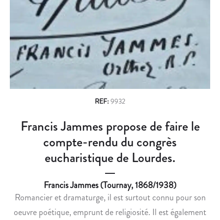
n
T
U
R
J
a
E
U
v
S
R
D
A
i
U
D
g
M
E
A
1
a
Î
8
REF:
9932
t
T
1
Francis Jammes propose de faire le
i
R
5
E
A
compte-rendu du congrès
o
D
P
eucharistique de Lourdes.
n
E
P
C
U
Francis Jammes (Tournay, 1868/1938)
H
I
Romancier et dramaturge, il est surtout connu pour son
A
E
P
N
oeuvre poétique, emprunt de religiosité. Il est également