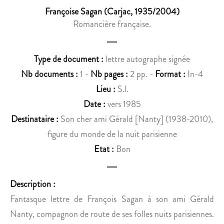
E
I
Françoise Sagan (Carjac, 1935/2004)
D
L
Romancière française.
E
D
B
E
A
S
Type de document :
lettre autographe signée
N
E
Nb documents :
1 -
Nb pages :
2 pp. -
Format :
In-4
D
S
Lieu :
S.l.
E
«
D
Date :
vers 1985
E
P
Destinataire :
Son cher ami Gérald [Nanty] (1938-2010),
S
O
figure du monde de la nuit parisienne
S
È
Etat :
Bon
I
M
N
E
É
S
Description :
E
I
Fantasque lettre de François Sagan à son ami Gérald
,
M
Nanty, compagnon de route de ses folles nuits parisiennes.
U
P