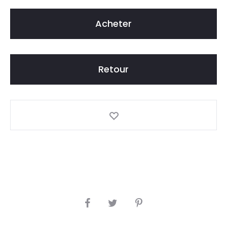
R
E
Acheter
E
N
R
É
Retour
V
O
L
U
T
I
O
N
S
H