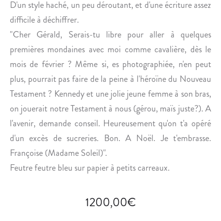
N
O
D'un style haché, un peu déroutant, et d'une écriture assez
E
P
difficile à déchiffrer.
R
U
"Cher Gérald, Serais-tu libre pour aller à quelques
É
L
premières mondaines avec moi comme cavalière, dès le
U
A
mois de février ? Même si, es photographiée, n'en peut
N
I
I
R
plus, pourrait pas faire de la peine à l'héroïne du Nouveau
O
E
Testament ? Kennedy et une jolie jeune femme à son bras,
N
S
on jouerait notre Testament à nous (gérou, maïs juste?). A
Q
l'avenir, demande conseil. Heureusement qu'on t'a opéré
U
»
d'un excès de sucreries. Bon. A Noël. Je t'embrasse.
I
D
Françoise (Madame Soleil)".
É
Feutre feutre bleu sur papier à petits carreaux.
G
É
1200,00
€
N
È