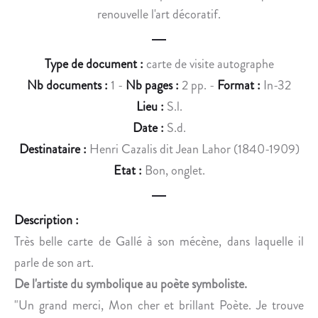
À
S
renouvelle l'art décoratif.
H
A
E
B
N
E
Type de document :
carte de visite autographe
R
I
Nb documents :
1 -
Nb pages :
2 pp. -
Format :
In-32
I
L
Lieu :
S.l.
C
L
Date :
S.d.
A
E
Z
S
Destinataire :
Henri Cazalis dit Jean Lahor (1840-1909)
A
E
Etat :
Bon, onglet.
L
T
I
L
S
’
Description :
A
Très belle carte de Gallé à son mécène, dans laquelle il
P
parle de son art.
I
De l'artiste du symbolique au poète symboliste.
C
"Un grand merci, Mon cher et brillant Poète. Je trouve
U