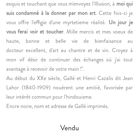
L
exquis et touchant que vous m'envoyez l'Illusion, à
moi qui
T
suis condamné à la donner par mon art
. Cette fois-ci je
U
vous offre l'effigie d'une myrtetieme réalité.
Un jour je
R
vous ferai voir et toucher
. Mille mercis et mes voeux de
E
haute, bonne et belle vie de bienfaisance au
docteur excellent, d'art au chantre et de vin. Croyez à
mon vif désir de continuer des échanges où j'ai tout
avantage à recevoir de votre main !".
Au début du XXe siècle, Gallé et Henri Cazalis dit Jean
Lahor (1840-1909) nouèrent une amitié, favorisée par
leur intérêt commun pour l'hindouisme.
Encre noire, nom et adresse de Gallé imprimés.
Vendu