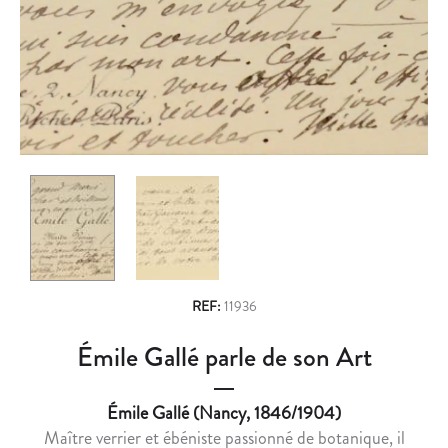
n
É
R
M
L
a
I
U
v
L
C
E
I
i
G
E
g
A
N
L
-
a
L
G
t
É
R
i
A
A
D
U
o
R
X
REF:
11936
n
E
S
Émile Gallé parle de son Art
S
U
S
R
É
L
Émile Gallé (Nancy, 1846/1904)
E
E
Maître verrier et ébéniste passionné de botanique, il