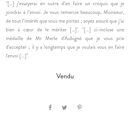
I
O
"[…] j’essayerai en outre d’en faire un croquis que je
O
N
joindrai à l’envoi. Je vous remercie beaucoup, Monsieur,
N
,
de tout l’intérêt que vous me portez ; soyez assuré que j’ai
N
B
bien à cœur de le mériter […]". "[...] ci-incluse une
A
R
médaille de Mr Merle d'Aubigné que je vous prie
I
O
R
C
d'accepter ; il y a longtemps que je voulais vous en faire
E
H
l'envoi [...]".
D
U
E
R
Vendu
L
E
’
,
A
T
C
I
A
R
S
D
É
H
É
-
A
M
À