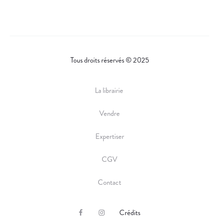
I
-
R
E
P
E
D
A
E
R
R
T
Tous droits réservés © 2025
O
,
M
E
E
T
La librairie
C
Vendre
.
Expertiser
CGV
Contact
Crédits
F
I