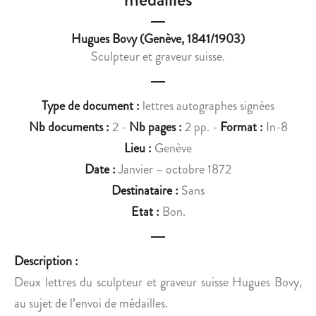
E
S
B
:
Hugues Bovy (Genève, 1841/1903)
O
C
Sculpteur et graveur suisse.
R
A
S
R
A
T
Type de document :
lettres autographes signées
T
E
Nb documents :
2 -
Nb pages :
2 pp. -
Format :
In-8
O
S
,
D
Lieu :
Genève
S
’
Date :
Janvier – octobre 1872
U
E
Destinataire :
Sans
R
X
Etat :
Bon.
U
P
N
O
P
S
Description :
E
I
Deux lettres du sculpteur et graveur suisse Hugues Bovy,
N
T
au sujet de l’envoi de médailles.
S
I