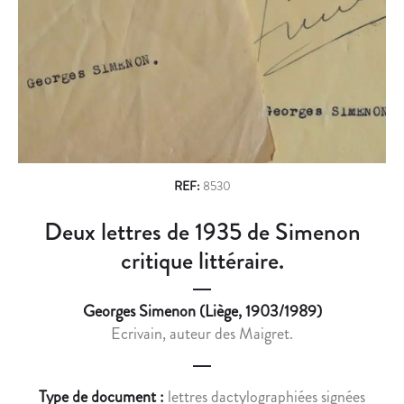
n
E
U
T
N
a
R
É
v
É
R
M
É
i
U
P
g
N
O
É
U
a
R
R
REF:
8530
t
É
D
Deux lettres de 1935 de Simenon
i
P
E
O
S
critique littéraire.
o
U
R
n
R
E
Georges Simenon (Liège, 1903/1989)
L
P
Ecrivain, auteur des Maigret.
E
R
D
É
I
S
Type de document :
lettres dactylographiées signées