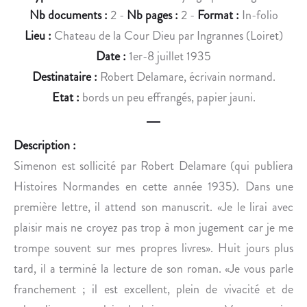
C
E
Nb documents :
2 -
Nb pages :
2 -
Format :
In-folio
T
N
Lieu :
Chateau de la Cour Dieu par Ingrannes (Loiret)
I
T
O
A
Date :
1er-8 juillet 1935
N
T
Destinataire :
Robert Delamare, écrivain normand.
N
I
Etat :
bords un peu effrangés, papier jauni.
A
O
I
N
R
S
Description :
E
D
Simenon est sollicité par Robert Delamare (qui publiera
E
E
Histoires Normandes en cette année 1935). Dans une
N
S
première lettre, il attend son manuscrit. «Je le lirai avec
C
O
Y
N
plaisir mais ne croyez pas trop à mon jugement car je me
C
O
trompe souvent sur mes propres livres». Huit jours plus
L
P
tard, il a terminé la lecture de son roman. «Je vous parle
O
É
franchement ; il est excellent, plein de vivacité et de
P
R