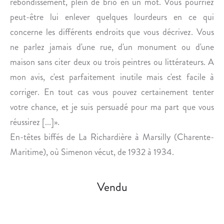
rebondissement, plein de brio en un mot. Vous pourriez
É
A
D
D
peut-être lui enlever quelques lourdeurs en ce qui
I
I
concerne les différents endroits que vous décrivez. Vous
Q
D
ne parlez jamais d'une rue, d'un monument ou d'une
U
O
maison sans citer deux ou trois peintres ou littérateurs. A
E
N
mon avis, c'est parfaitement inutile mais c'est facile à
.
.
corriger. En tout cas vous pouvez certainement tenter
votre chance, et je suis persuadé pour ma part que vous
réussirez [...]».
En-têtes biffés de La Richardière à Marsilly (Charente-
Maritime), où Simenon vécut, de 1932 à 1934.
Vendu