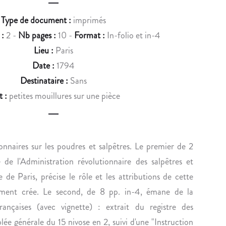
u
T
D
Type de document :
imprimés
c
A
E
 :
2 -
Nb pages :
10 -
Format :
In-folio et in-4
U
L
t
T
’
Lieu :
Paris
n
O
I
Date :
1794
G
S
a
Destinataire :
Sans
R
L
t :
petites mouillures sur une pièce
v
A
E
P
-
i
H
A
g
E
D
nnaires sur les poudres et salpêtres. Le premier de 2
D
A
a
 de l'Administration révolutionnaire des salpêtres et
E
M
t
L
C
e Paris, précise le rôle et les attributions de cette
i
A
O
lement crée. Le second, de 8 pp. in-4, émane de la
H
R
o
ançaises (avec vignette) : extrait du registre des
A
R
lée générale du 15 nivose en 2, suivi d'une "Instruction
R
I