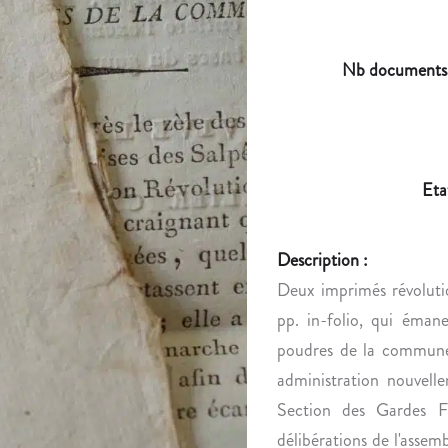
Nb documents
Eta
Description :
Deux imprimés révolutio
pp. in-folio, qui émane
poudres de la commune d
administration nouvel
Section des Gardes Fr
délibérations de l'assemb