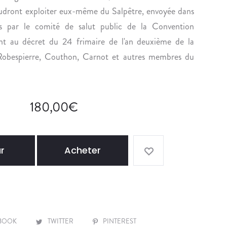
n
oudront exploiter eux-même du Salpêtre, envoyée dans
P
G
E
E
tés par le comité de salut public de la Convention
D
L
nt au décret du 24 frimaire de l'an deuxième de la
E
E
 Robespierre, Couthon, Carnot et autres membres du
S
S
O
É
N
P
É
R
180,00
€
T
E
U
U
D
V
r
Acheter
E
E
S
S
U
D
R
’
F
A
R
X
BOOK
TWITTER
PINTEREST
.
E