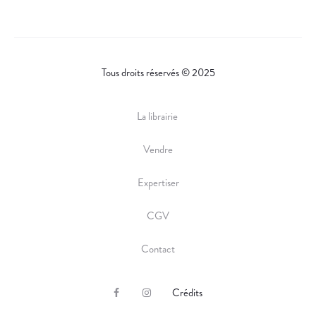
E
Tous droits réservés © 2025
La librairie
Vendre
Expertiser
CGV
Contact
Crédits
F
I
a
n
c
s