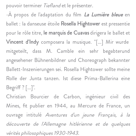
pouvoir terminer
Tiefland
et le présenter.
-À propos de l'adaptation du film
La
Lumière bleue
en
ballet : la danseuse étoile
Rosella
Hightower
est pressentie
pour le rôle titre,
le marquis de Cuavas
dirigera le ballet et
Vincent d'Indy
composera la musique. "[...] Mir wurde
mitgeteilt, dass M. Camble ein sehr begabterund
angesehener Bühnenbildner und Choreograph bekannter
Ballett-Inszenierungen sei. Rosella Hightower sollte meine
Rolle der Junta tanzen. Ist diese Prima-Ballerina eine
Begriff ? [...]".
Christian Bourcier de Carbon, ingénieur civil des
Mines, fit publier en 1944, au Mercure de France, un
ouvrage intitulé
Aventures d'un jeune Français, à la
découverte de l'Allemagne hitlérienne et de quelques
vérités philosophiques 1930-1943
.