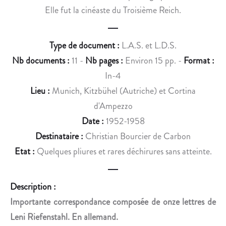
«
B
Elle fut la cinéaste du Troisième Reich.
B
A
O
U
N
T
Type de document :
L.A.S. et L.D.S.
H
Nb documents :
11 -
Nb pages :
Environ 15 pp. -
Format :
E
In-4
U
Lieu :
Munich, Kitzbühel (Autriche) et Cortina
R
»
d'Ampezzo
Date :
1952-1958
Destinataire :
Christian Bourcier de Carbon
Etat :
Quelques pliures et rares déchirures sans atteinte.
Description :
Importante correspondance composée de onze lettres de
Leni Riefenstahl. En allemand.