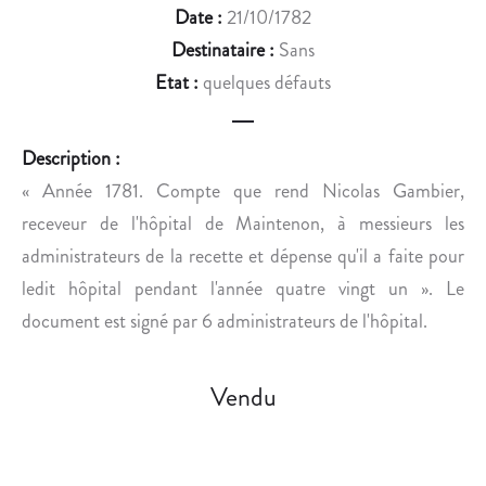
E
Date :
21/10/1782
S
Destinataire :
Sans
A
Etat :
quelques défauts
I
N
T
Description :
-
« Année 1781. Compte que rend Nicolas Gambier,
M
receveur de l'hôpital de Maintenon, à messieurs les
A
N
administrateurs de la recette et dépense qu'il a faite pour
S
ledit hôpital pendant l'année quatre vingt un ». Le
U
document est signé par 6 administrateurs de l'hôpital.
Y
(
V
Vendu
O
S
G