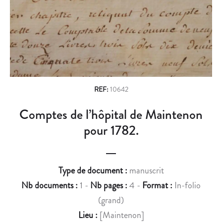
n
O
N
L
S
a
O
À
v
M
F
B
A
i
E
I
g
P
R
A
E
a
REF:
10642
R
À
t
Comptes de l’hôpital de Maintenon
H
L
i
A
’
pour 1782.
N
A
o
S
B
n
E
B
Type de document :
manuscrit
R
A
Nb documents :
1 -
Nb pages :
4 -
Format :
In-folio
N
Y
(grand)
I
E
.
D
Lieu :
[Maintenon]