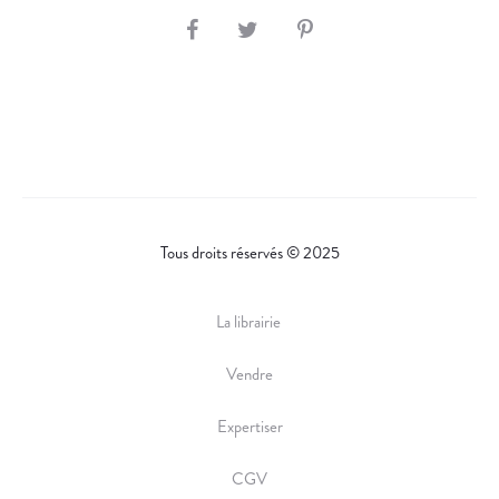
E
S
S
H
)
.
A
R
E
Tous droits réservés © 2025
La librairie
Vendre
Expertiser
CGV