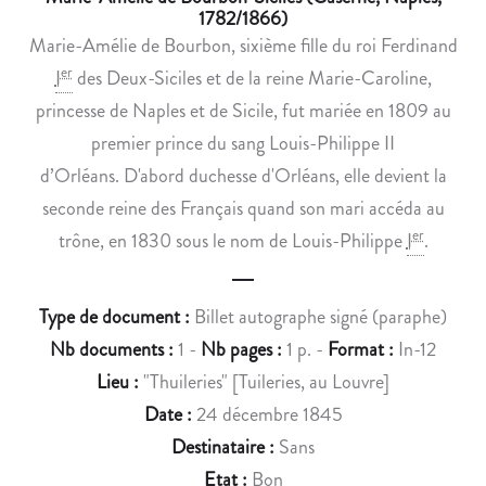
N
I
1782/1866)
A
A
Marie-Amélie de Bourbon, sixième fille du roi Ferdinand
M
D
er
I
des Deux-Siciles et de la reine Marie-Caroline,
I
E
princesse de Naples et de Sicile, fut mariée en 1809 au
T
D
I
A
premier prince du sang Louis-Philippe II
É
N
d’Orléans. D'abord duchesse d'Orléans, elle devient la
À
S
seconde reine des Français quand son mari accéda au
E
L
er
trône, en 1830 sous le nom de Louis-Philippe
I
.
R
A
N
R
E
E
Type de document :
Billet autographe signé (paraphe)
S
V
Nb documents :
1 -
Nb pages :
1 p. -
Format :
In-12
T
U
Lieu :
"Thuileries" [Tuileries, au Louvre]
L
E
A
H
Date :
24 décembre 1845
J
E
Destinataire :
Sans
E
B
Etat :
Bon