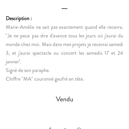
U
D
N
O
E
M
Description :
S
A
Marie-Amélie ne sait pas exactement quand elle recevra.
S
D
"Je ne peux pas dire d'avance tous les jours où j'aurai du
E
A
monde chez moi. Mais dans mes projets je recevrai samedi
I
R
3, et j'aurai spectacle ou concert les samedis 17 et 24
E
janvier".
Signé de son paraphe.
Chiffre "MA" couronné gaufré en tête.
Vendu