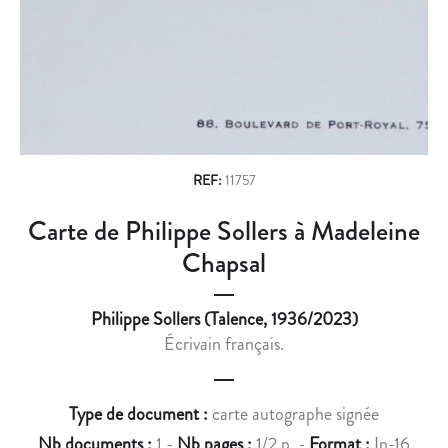
n
R
R
À
R
a
M
I
v
A
E
D
R
i
E
S
g
L
D
E
E
a
REF:
11757
I
M
t
Carte de Philippe Sollers à Madeleine
N
I
i
E
C
Chapsal
C
H
o
H
E
Philippe Sollers (Talence, 1936/2023)
n
A
L
Écrivain français.
P
C
S
O
A
U
Type de document :
carte autographe signée
L
R
Nb documents :
1 -
Nb pages :
1/2 p. -
Format :
In-16