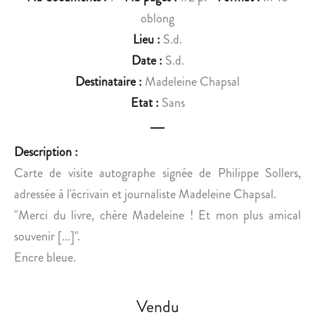
N
oblong
O
Lieu :
S.d.
T
À
Date :
S.d.
M
Destinataire :
Madeleine Chapsal
A
Etat :
Sans
D
E
L
Description :
E
Carte de visite autographe signée de Philippe Sollers,
I
adressée à l'écrivain et journaliste Madeleine Chapsal.
N
"Merci du livre, chère Madeleine ! Et mon plus amical
E
C
souvenir [...]".
H
Encre bleue.
A
P
S
Vendu