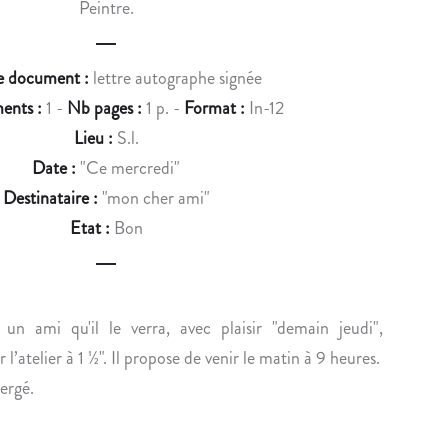
Peintre.
u
A
A
c
I
U
M
L
e document :
lettre autographe signée
t
É
P
ents :
1 -
Nb pages :
1 p. -
Format :
In-12
n
C
R
Lieu :
S.l.
É
U
a
Date :
"Ce mercredi"
S
D
v
Destinataire :
"mon cher ami"
A
’
I
H
i
Etat :
Bon
R
O
g
E
N
À
E
a
Q
T
un ami qu'il le verra, avec plaisir "demain jeudi",
t
U
C
 l’atelier à 1 ½". Il propose de venir le matin à 9 heures.
i
E
O
ergé.
N
N
o
E
S
A
T