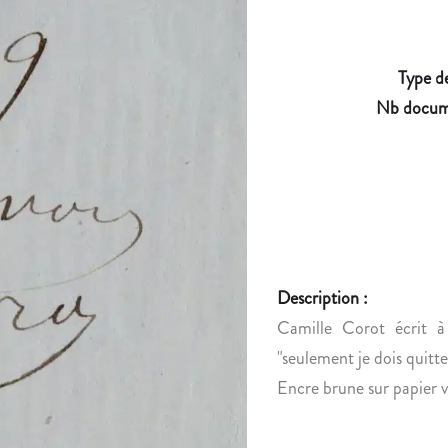
Type d
Nb docum
Description :
Camille Corot écrit à 
"seulement je dois quitter
Encre brune sur papier v