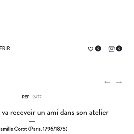
FRIR
0
0
L
P
E
I
P
T
E
REF:
12477
T
R
r
va recevoir un ami dans son atelier
R
R
o
E
E
D
-
d
amille Corot (Paris, 1796/1875)
’
P