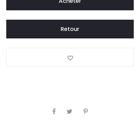
Acheter
Retour
S
H
A
R