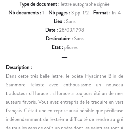
C
E
Type de document :
lettre autographe signée
T
N
Nb documents :
1 -
Nb pages :
3 pp. 1/2 -
Format :
In-4
I
T
Lieu :
Sans
O
A
Date :
28/03/1798
N
T
N
I
Destinataire :
Sans
A
O
Etat :
pliures
I
N
R
S
E
D
Description :
E
E
Dans cette très belle lettre, le poète Hyacinthe Blin de
N
S
Sainmore félicite avec enthousiasme un nouveau
C
O
traducteur d'Horace : «Horace a toujours été un de mes
Y
N
auteurs favoris. Vous avez entrepris de le traduire en vers
C
O
L
P
français. C'était une entreprise aussi pénible que périlleuse
O
É
indépendamment de l'extrême difficulté de rendre au gré
P
R
de tous les gens de goût un poète dont les peintures sont si