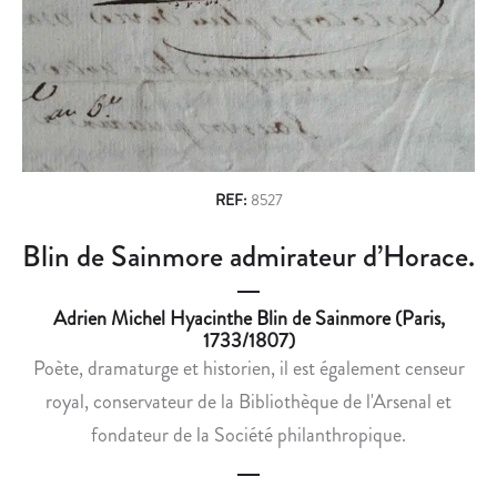
n
E
U
T
N
a
R
É
v
É
R
M
É
i
U
P
g
N
O
É
U
a
REF:
8527
R
R
t
Blin de Sainmore admirateur d’Horace.
É
D
i
P
E
O
S
Adrien Michel Hyacinthe Blin de Sainmore (Paris,
o
U
R
1733/1807)
n
R
E
Poète, dramaturge et historien, il est également censeur
L
P
royal, conservateur de la Bibliothèque de l'Arsenal et
E
R
fondateur de la Société philanthropique.
D
É
I
S