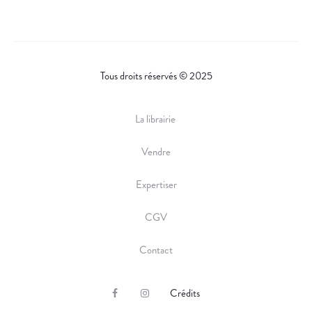
E
Tous droits réservés © 2025
La librairie
Vendre
Expertiser
CGV
Contact
Crédits
F
I
a
n