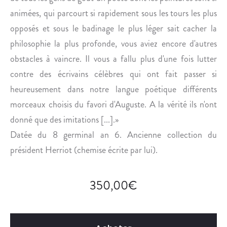
É
A
animées, qui parcourt si rapidement sous les tours les plus
D
D
opposés et sous le badinage le plus léger sait cacher la
I
I
Q
D
philosophie la plus profonde, vous aviez encore d'autres
U
O
obstacles à vaincre. Il vous a fallu plus d'une fois lutter
E
N
contre des écrivains célèbres qui ont fait passer si
.
.
heureusement dans notre langue poétique différents
morceaux choisis du favori d'Auguste. A la vérité ils n'ont
donné que des imitations [...].»
Datée du 8 germinal an 6. Ancienne collection du
président Herriot (chemise écrite par lui).
350,00
€