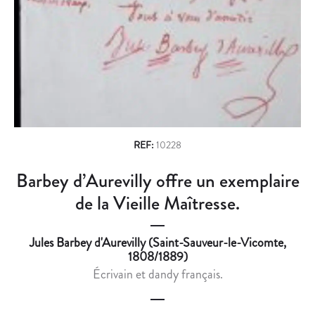
n
S
A
É
S
a
M
R
v
A
E
N
N
i
A
D
g
N
H
T
O
a
D
M
REF:
10228
t
E
M
Barbey d’Aurevilly offre un exemplaire
i
L
A
A
G
de la Vieille Maîtresse.
o
P
E
n
R
A
Jules Barbey d'Aurevilly (Saint-Sauveur-le-Vicomte,
I
U
1808/1889)
S
P
Écrivain et dandy français.
O
O
N
È