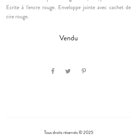
U
Ecrite à l'encre rouge. Enveloppe jointe avec cachet de
S
cire rouge.
L
’
E
Vendu
M
P
I
R
S
E
.
H
A
R
E
Tous droits réservés © 2025