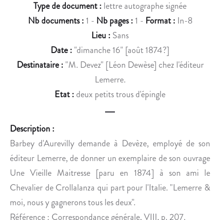
D
T
Type de document :
lettre autographe signée
E
E
Nb documents :
1 -
Nb pages :
1 -
Format :
In-8
S
R
Lieu :
Sans
A
E
Date :
"dimanche 16" [août 1874?]
I
N
N
É
Destinataire :
"M. Devez" [Léon Dewèse] chez l'éditeur
T
G
Lemerre.
E
H
Etat :
deux petits trous d'épingle
-
I
P
L
É
.
Description :
L
Barbey d'Aurevilly demande à Devèze, employé de son
A
éditeur Lemerre, de donner un exemplaire de son ouvrage
G
Une Vieille Maitresse [paru en 1874] à son ami le
I
E
Chevalier de Crollalanza qui part pour l'Italie. "Lemerre &
S
moi, nous y gagnerons tous les deux".
O
Référence : Correspondance générale, VIII, p. 207.