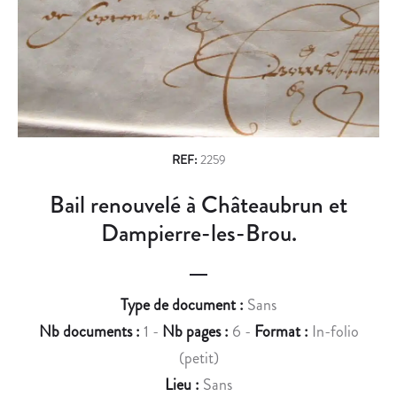
n
R
R
E
O
a
S
C
v
A
H
D
E
i
É
L
g
F
L
E
E
a
REF:
2259
N
A
t
Bail renouvelé à Châteaubrun et
S
T
i
E
T
Dampierre-les-Brou.
.
E
o
S
n
T
Type de document :
Sans
E
Nb documents :
1 -
Nb pages :
6 -
Format :
In-folio
L
(petit)
’
A
Lieu :
Sans