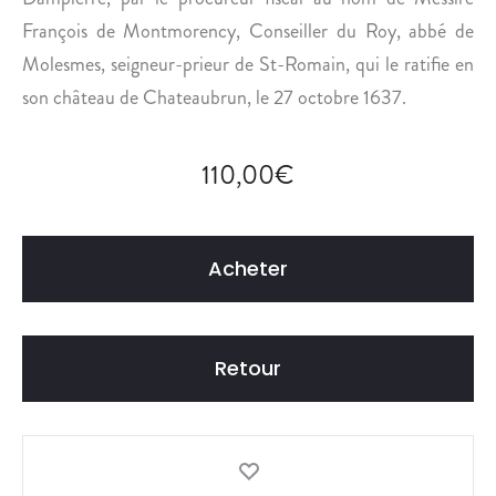
I
François de Montmorency, Conseiller du Roy, abbé de
Q
Molesmes, seigneur-prieur de St-Romain, qui le ratifie en
U
E
son château de Chateaubrun, le 27 octobre 1637.
D
E
110,00
€
S
A
I
N
Acheter
T
-
E
Retour
U
T
R
O
P