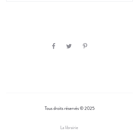
E
.
S
H
A
R
E
Tous droits réservés © 2025
La librairie