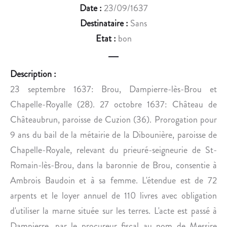
U
Date :
23/09/1637
T
Destinataire :
Sans
H
Etat :
bon
E
N
T
Description :
I
23 septembre 1637: Brou, Dampierre-lès-Brou et
C
Chapelle-Royalle (28). 27 octobre 1637: Château de
I
T
Châteaubrun, paroisse de Cuzion (36). Prorogation pour
É
9 ans du bail de la métairie de la Dibounière, paroisse de
D
Chapelle-Royale, relevant du prieuré-seigneurie de St-
E
Romain-lès-Brou, dans la baronnie de Brou, consentie à
L
Ambrois Baudoin et à sa femme. L'étendue est de 72
A
R
arpents et le loyer annuel de 110 livres avec obligation
E
d'utiliser la marne située sur les terres. L'acte est passé à
L
Dampierre, par le procureur fiscal au nom de Messire