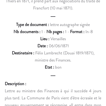
Thiers en 1871, il prend part aux négociations du traité de
G
Ï
R
B
Francfort (10 mai 1871).
A
E
N
S
Type de document :
lettre autographe signée
D
.
V
Nb documents :
1 -
Nb pages :
1 -
Format :
In-8
I
Lieu :
Versailles
Z
Date :
06/06/1871
I
Destinataire :
Félix Lambrecht (Douai 1819/1871),
R
ministre des Finances.
.
Etat :
bon
Description :
Lettre au ministre des Finances à qui il succède 4 jours
plus tard. La Commune de Paris vient d'être écrasée et le
nouveau gouvernement se réorganise. «Il entre dans mon