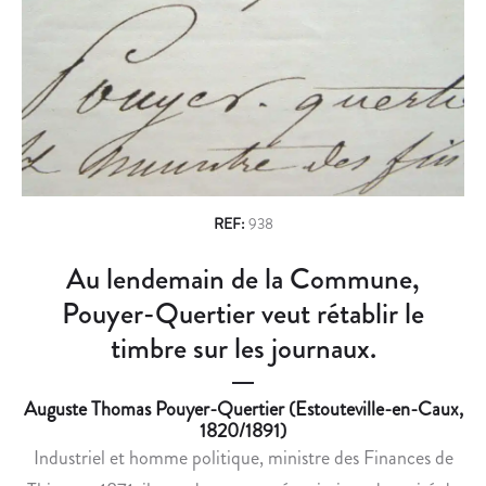
n
A
,
N
Î
a
N
L
v
O
E
N
D
i
C
A
g
E
N
L
O
a
A
I
REF:
938
t
D
S
Au lendemain de la Commune,
i
É
E
F
D
Pouyer-Quertier veut rétablir le
o
A
E
timbre sur les journaux.
n
I
S
T
C
Auguste Thomas Pouyer-Quertier (Estouteville-en-Caux,
E
A
1820/1891)
D
R
Industriel et homme politique, ministre des Finances de
U
A